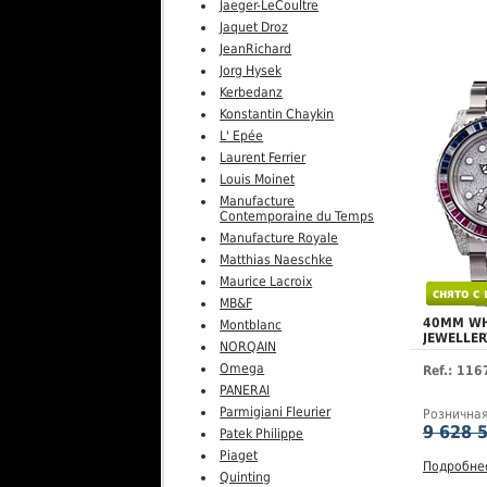
Jaeger-LeCoultre
Jaquet Droz
JeanRichard
Jorg Hysek
Kerbedanz
Konstantin Chaykin
L' Epée
Laurent Ferrier
Louis Moinet
Manufacture
Contemporaine du Temps
Manufacture Royale
Matthias Naeschke
Maurice Lacroix
снято с
MB&F
40MM WH
Montblanc
JEWELLER
NORQAIN
Omega
Ref.: 11
PANERAI
Parmigiani Fleurier
Рознична
9 628 
Patek Philippe
Piaget
Подробне
Quinting