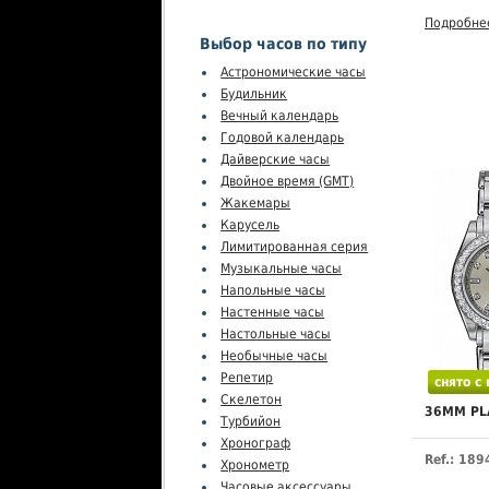
Подробне
Выбор часов по типу
Астрономические часы
Будильник
Вечный календарь
Годовой календарь
Дайверские часы
Двойное время (GMT)
Жакемары
Карусель
Лимитированная серия
Музыкальные часы
Напольные часы
Настенные часы
Настольные часы
Необычные часы
Репетир
снято с
Скелетон
36MM PL
Турбийон
Хронограф
Ref.: 189
Хронометр
Часовые аксессуары