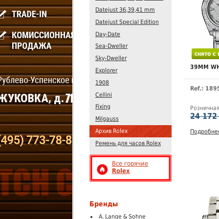
Datejust 36,39,41 mm
Datejust Special Edition
Day-Date
Sea-Dweller
снято с
Sky-Dweller
39MM WH
Explorer
1908
Ref.: 189
Cellini
Fixing
Рознична
24 172
Milgauss
Архив Rolex
Подробне
Ремень для часов Rolex
Все горячие
Rolex
Бренды
A. Lange & Sohne