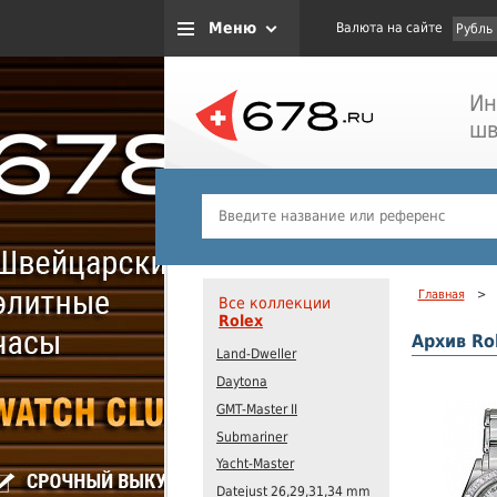
Меню
Валюта на сайте
Рубль
Ин
шв
Главная
>
Все коллекции
Rolex
Архив Ro
Land-Dweller
Daytona
GMT-Master II
Submariner
Yacht-Master
Datejust 26,29,31,34 mm