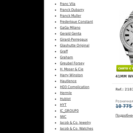
Franc Vila
Franck Dubarry
Franck Muller
Frederique Constant
GaGa Milano
Gerald Genta
Girard-Perregaux
Glashutte Original
Graff
Graham
Greubel Forsey
снято с
H. Moser & Cie
Harry Winston
41MM WH
Hautlence
HD3 Complication
Ref.: 21
Hermle
Hublot
Рознична
HYT
10 775
IC_GROUP0
Подробне
IWC
Jacob & Co. Jewelry
Jacob & Co. Watches