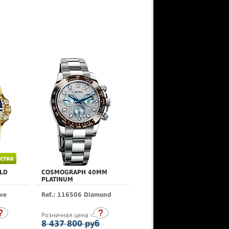
ства
LD
COSMOGRAPH 40MM
PLATINUM
ve
Ref.: 116506 Diamond
Розничная цена
8 437 800 руб