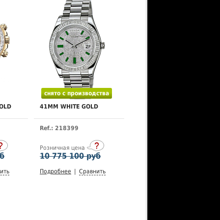
снято с производства
OLD
41MM WHITE GOLD
Ref.: 218399
Розничная цена
уб
10 775 100 руб
ить
Подробнее
|
Сравнить