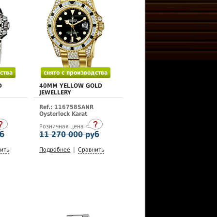
ства
снято с производства
D
40MM YELLOW GOLD
JEWELLERY
Ref.: 116758SANR
Oysterlock Karat
Розничная цена
уб
11 270 000 руб
ить
Подробнее
|
Сравнить