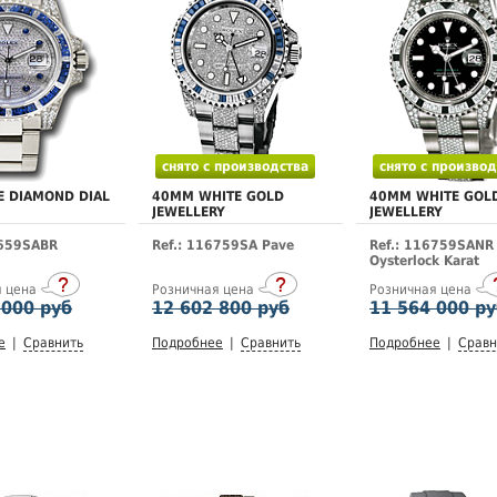
снято с производства
снято с производ
E DIAMOND DIAL
40MM WHITE GOLD
40MM WHITE GOL
JEWELLERY
JEWELLERY
6659SABR
Ref.: 116759SA Pave
Ref.: 116759SANR
Oysterlock Karat
я цена
Розничная цена
Розничная цена
 000 руб
12 602 800 руб
11 564 000 р
е
|
Сравнить
Подробнее
|
Сравнить
Подробнее
|
Сравн