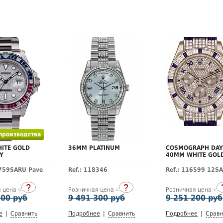
 производства
ITE GOLD
36MM PLATINUM
COSMOGRAPH DA
Y
40MM WHITE GOL
6759SARU Pave
Ref.: 118346
Ref.: 116599 12SA
я цена
Розничная цена
Розничная цена
500 руб
9 491 300 руб
9 251 200 руб
е
|
Сравнить
Подробнее
|
Сравнить
Подробнее
|
Сравн