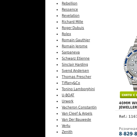
Rebellion
Ressence
Revelation
Richard Mille
Roger Dubuis
Rolex
Romain Gauthier
Romain Jerome
Sarpaneva
Schwarz Etienne
Sinclair Harding
Svend Andersen
Thomas Prescher
Tiffany&Co
Tonino Lamborghini
снято с
U-BOAT
Urwerk
40MM WH
JEWELLER
Vacheron Constantin
Van Cleef & Arpels
Ref.: 11
Van Der Bauwede
Vertu
Рознична
Zenith
8 829 