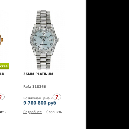
ства
LD
36MM PLATINUM
Ref.: 118366
Розничная цена
9 760 800 руб
ить
Подробнее
|
Сравнить