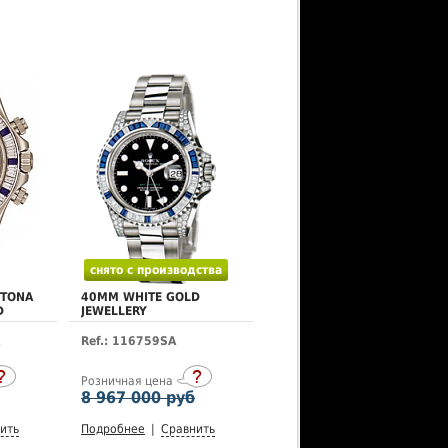
снято с производства
YTONA
40MM WHITE GOLD
D
JEWELLERY
Ref.: 116759SA
Розничная цена
8 967 000 руб
ить
Подробнее
|
Сравнить