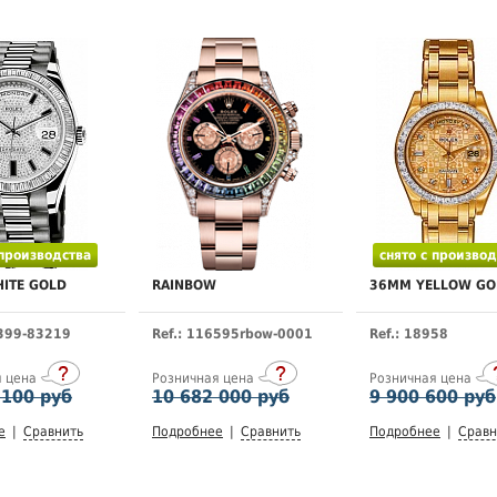
 производства
снято с производ
ITE GOLD
RAINBOW
36MM YELLOW GO
8399-83219
Ref.: 116595rbow-0001
Ref.: 18958
я цена
Розничная цена
Розничная цена
 100 руб
10 682 000 руб
9 900 600 руб
е
|
Сравнить
Подробнее
|
Сравнить
Подробнее
|
Сравн