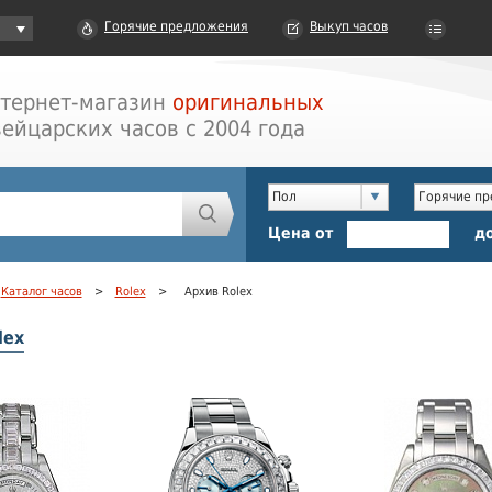
Горячие предложения
Выкуп часов
тернет-магазин
оригинальных
ейцарских часов с 2004 года
Пол
Горячие п
Цена от
д
Каталог часов
>
Rolex
>
Архив Rolex
lex