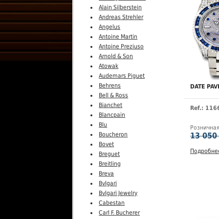
Alain Silberstein
Andreas Strehler
Angelus
Antoine Martin
Antoine Preziuso
Arnold & Son
Atowak
Audemars Piguet
Behrens
DATE PAV
Bell & Ross
Bianchet
Ref.: 11
Blancpain
Blu
Рознична
13 050
Boucheron
Bovet
Подробне
Breguet
Breitling
Breva
Bvlgari
Bvlgari Jewelry
Cabestan
Carl F. Bucherer