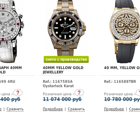
снято с производства
RAPH 40MM
40MM YELLOW GOLD
40 MM, YELLOW G
OLD
JEWELLERY
6599 4RU
Ref.: 116758SA
Ref.: 116588TBR
Oysterlock Karat
я цена
Розничная цена
Розничная цена
 400 руб
11 074 000 руб
10 780 000 р
е
|
Сравнить
Подробнее
|
Сравнить
Подробнее
|
Сравн