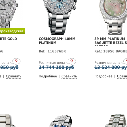
 производства
ITE GOLD
COSMOGRAPH 40MM
39 MM PLATINUM
PLATINUM
BAGUETTE BEZEL S
EDITION
56
Ref.: 116576BR
Ref.: 18956 BAGU
я цена
Розничная цена
Розничная цена
 950 руб
14 744 100 руб
13 524 000 р
е
|
Сравнить
Подробнее
|
Сравнить
Подробнее
|
Сравн