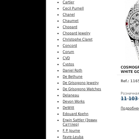
Cartier
Cecil Purnell
Chanel
Chaumet
Chopard
Chopard Jewelry
Christophe Claret
Concord
Corum
CVD
Cvstos
COSMOG
Daniel Roth
WHITE G
De Bethune
Ref.: 11
De Grisogono Jewelry
De Grisogono Watches
Рознична
Delaneau
11 103
Devon Works
DeWitt
Подробне
Edouard Koehn
Erwin Sattler (Эрвин
Саттлер)
F. P. Journe
Favre-Leuba