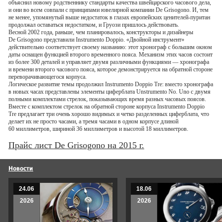
объяснил новому родственнику стандарты качества швейцарского часового дела,
и они во всем совпали с принципами ювелирной компании De Grisogono. И, тем
не менее, упомянутый выше недостаток в глазах европейских
ценителей-пуритан
продолжал оставаться недостатком, и Груози пришлось действовать.
Весной 2002 года, раньше, чем планировалось, конструкторы и дизайнеры
De Grisogono представили Instrumento Doppio. «Двойной инструмент»
действительно соответствует своему названию: этот хронограф с большим окном
даты оснащен функцией второго временного пояса. Механизм этих часов состоит
из более 300 деталей и управляет двумя различными функциями — хронографа
и времени второго часового пояса, которое демонстрируется на обратной стороне
переворачивающегося корпуса.
Логическое развитие темы продолжил Instrumento Doppio Tre: вместо хронографа
в новых часах представлены элементы циферблата Unstrumento No. Uno с двумя
полными комплектами стрелок, показывающих время разных часовых поясов.
Вместе с комплектом стрелок на обратной стороне корпуса Instrumento Doppio
Tre предлагает три очень хорошо видимых и четко разделенных циферблата, что
делает их не просто часами, а тремя часами в одном корпусе длиной
60 миллиметров, шириной 36 миллиметров и высотой 18 миллиметров.
Прайс лист
De Grisogono на 2015 г.
Новости
24.06
18.06
2026
2026