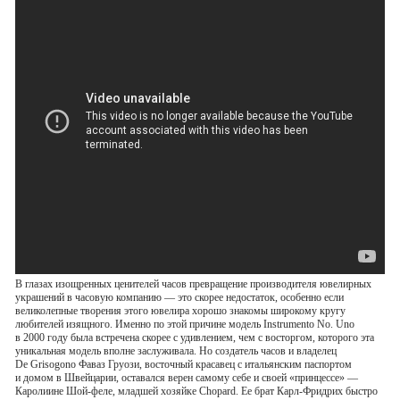
В глазах изощренных ценителей часов превращение производителя ювелирных
украшений в часовую компанию — это скорее недостаток, особенно если
великолепные творения этого ювелира хорошо знакомы широкому кругу
любителей изящного. Именно по этой причине модель Instrumento No. Uno
в 2000 году была встречена скорее с удивлением, чем с восторгом, которого эта
уникальная модель вполне заслуживала. Но создатель часов и владелец
De Grisogono Фаваз Груози, восточный красавец с итальянским паспортом
и домом в Швейцарии, оставался верен самому себе и своей «принцессе» —
Каролиине
Шой-феле
, младшей хозяйке Chopard. Ее брат
Карл-Фридрих
быстро