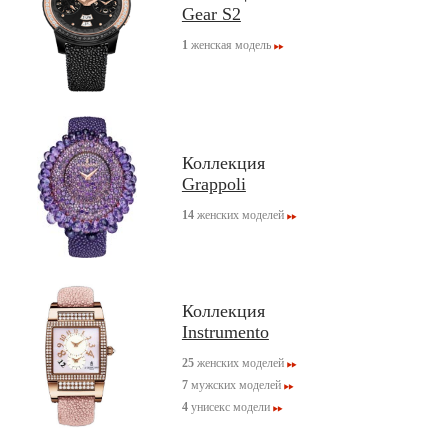
Gear S2
1
женская модель
Коллекция
Grappoli
14
женских моделей
Коллекция
Instrumento
25
женских моделей
7
мужских моделей
4
унисекс модели