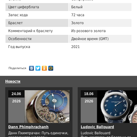
Цвет циферблата
Белый
Запас хода
72 часа
Браслет
Золото
Комментарий к браслету
Из розового золота
Особенности
Двойное время (GMT)
Год выпуска
2021
Поделиться
Новости
24.06
18.06
2026
2026
Dann Phimphrachanh
Ludovic Ballouard
Данн Пхимпрачан: Путь одиночки,
Ludovic Ballouard