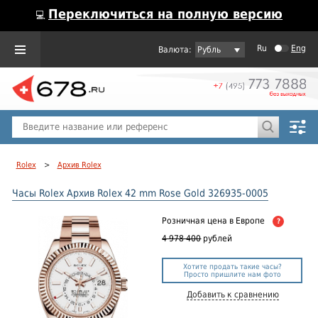
Переключиться на полную версию
💻
Ru
Eng
Рубль
Пол
Горячие предложения
Rolex
>
Архив Rolex
Часы Rolex Архив Rolex 42 mm Rose Gold 326935-0005
Розничная цена
в Европе
?
4 978 400
рублей
Хотите продать такие часы?
Просто пришлите нам фото
Добавить к сравнению