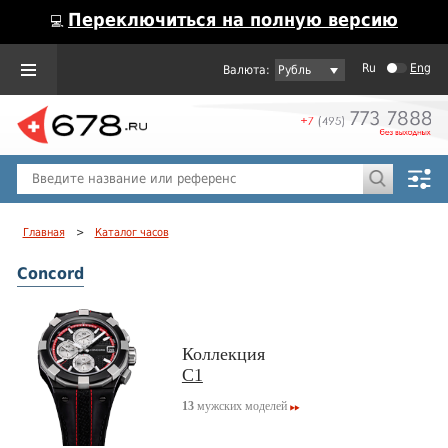
Переключиться на полную версию
💻
Ru
Eng
Рубль
Пол
Горячие предложения
Главная
>
Каталог часов
Concord
Коллекция
C1
13
мужских моделей