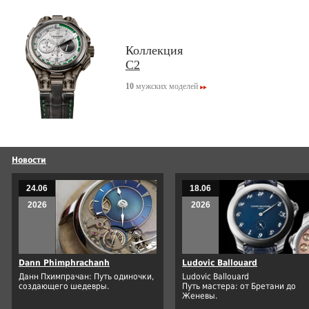
Коллекция
C2
10
мужских моделей
Новости
24.06
18.06
2026
2026
Dann Phimphrachanh
Ludovic Ballouard
Данн Пхимпрачан: Путь одиночки,
Ludovic Ballouard
создающего шедевры.
Путь мастера: от Бретани до
Женевы.