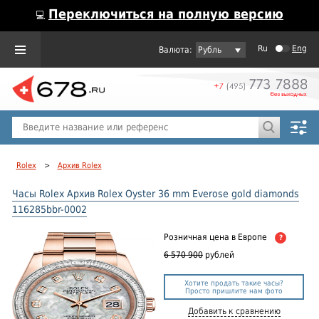
Переключиться на полную версию
💻
Ru
Eng
Рубль
Пол
Горячие предложения
Rolex
>
Архив Rolex
Часы Rolex Архив Rolex Oyster 36 mm Everose gold diamonds
116285bbr-0002
Розничная цена
в Европе
?
6 570 900
рублей
Хотите продать такие часы?
Просто пришлите нам фото
Добавить к сравнению