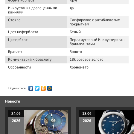
Форма корпуса
Круг
Инкрустация драгоценными
да
камнями
Стекло
Сапфировое с антибликовым
покрытием
Цвет циферблата
Белый
Циферблат
Перламутровый Инкрустирован
бриллиантами
Браслет
Золото
Комментарий к браслету
18k розовое золото
Особенности
Хронометр
Поделиться
Новости
24.06
18.06
2026
2026