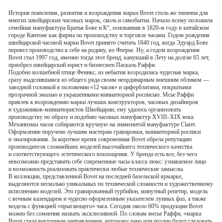
История появления, развития и возрождения марки Bovet столь же типична для
многих швейцарских часовых марок, сколь и самобытна. Начало всему положила
семейная мануфактура Братья Бове и К°, основанная в
1820-м
году в китайском
городе Кантоне как фирма по производству и торговле часами. Годом рождения
швейцарской часовой марки Bovet принято считать 1840 год, когда Эдуард Бове
перевел производство к себе на родину, во Флерье. Ну, а годом возрождения
Bovet стал 1997 год, именно тогда этот бренд, канувший в Лету на долгие 65 лет,
приобрел швейцарский юрист и бизнесмен Паскаль Раффи.
Подобно волшебной птице Феникс, из небытия возродилась чудесная марка,
сразу выделившаяся из общего ряда своим неординарным внешним обликом —
заводной головкой в положении «12 часов» и циферблатами, покрытыми
прозрачной эмалью и украшенными миниатюрной росписью. Мсье Раффи
привлек к возрождению марки лучших конструкторов, часовых дизайнеров
и
художников-миниатюристов
Швейцарии, ему удалось организовать
производству по образу и подобию часовых мануфактур
XVIII–XIX
века.
Механизмы часов собираются вручную на знаменитой мануфактуре Claret.
Оформление поручено лучшим мастерам гравировки, миниатюрной росписи
и эмалирования. За короткое время современная Bovet обрела репутацию
производителя сложнейших моделей высочайшего технического качества
и соответствующего эстетического воплощения. У бренда есть все, без чего
невозможно представить себе современные часы класса люкс: узнаваемое лицо
и возможность реализовать практически любые технические замыслы.
В коллекции, представленной Bovet на последней базельской ярмарке,
выделяются несколько уникальных по технической сложности и художественному
исполнению моделей. Это гравированный турбийон, минутный репетир, модель
с вечным календарем и чудесно оформленным указателем лунных фаз, а также
модель с функцией «прыгающего» часа. Сегодня около 60% продукции Bovet
можно без сомнения назвать эксклюзивной. По словам месье Раффи, «марка
Bovet стала векторным направлением, которому рано или поздно будут следовать