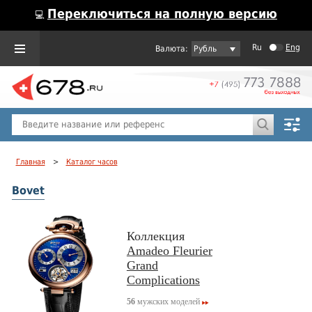
Переключиться на полную версию
💻
Ru
Eng
Рубль
Пол
Горячие предложения
Главная
>
Каталог часов
Bovet
Коллекция
Amadeo Fleurier
Grand
Complications
56
мужских моделей