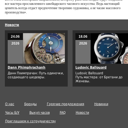
все мастера прославленного швейцарского часового искусства. Ведь настоящий
ценитель всегда отдаст предпочтение творению художника, а не часам массового
производства».
Новости
24.06
18.06
2026
2026
Dann Phimphrachanh
Ludovic Ballouard
Данн Пхимпрачан: Путь одиночки,
Ludovic Ballouard
создающего шедевры.
Путь мастера: от Бретани до
Женевы.
О нас
Бренды
Горячие предложения
Новинки
Часы Б/У
Выкуп часов
FAQ
Новости
Приглашаем к сотрудничеству