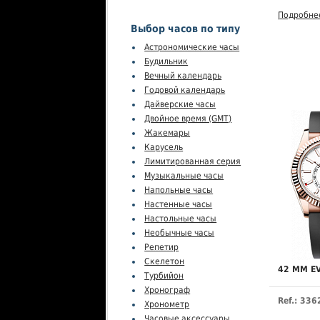
Подробне
Выбор часов по типу
Астрономические часы
Будильник
Вечный календарь
Годовой календарь
Дайверские часы
Двойное время (GMT)
Жакемары
Карусель
Лимитированная серия
Музыкальные часы
Напольные часы
Настенные часы
Настольные часы
Необычные часы
Репетир
Скелетон
42 MM E
Турбийон
Хронограф
Ref.: 33
Хронометр
Часовые аксессуары