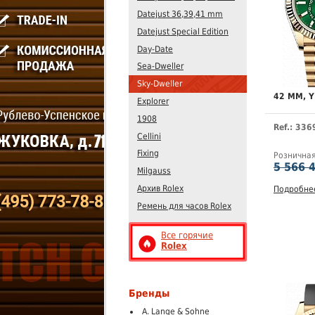
Datejust 36,39,41 mm
Datejust Special Edition
Day-Date
Sea-Dweller
Sky-Dweller
42 MM, 
Explorer
1908
Ref.: 33
Cellini
Fixing
Рознична
5 566 
Milgauss
Архив Rolex
Подробне
Ремень для часов Rolex
Все горячие
Rolex
Бренды
A. Lange & Sohne