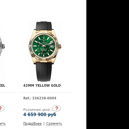
EEL
42MM YELLOW GOLD
Ref.: 336238-0004
Розничная цена
4 659 900 руб
ить
Подробнее
|
Сравнить