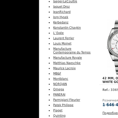
Jaeger-LeCoultre
Jaquet Droz
JeanRichard
Jorg Hysek
Kerbedanz
Konstantin Chaykin
L' Epée
Laurent Ferrier
Louis Moinet
Manufacture
Contemporaine du Temps
Manufacture Royale
Matthias Naeschke
Maurice Lacroix
MB&F
42 MM, 
Montblanc
WHITE G
NORQAIN
Omega
Ref.: 33
PANERAI
Parmigiani Fleurier
Рознична
1 646 
Patek Philippe
Piaget
Подробне
Quinting