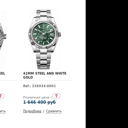
EEL
42MM STEEL AND WHITE
GOLD
Ref.: 336934-0001
Розничная цена
1 646 400 руб
ить
Подробнее
|
Сравнить