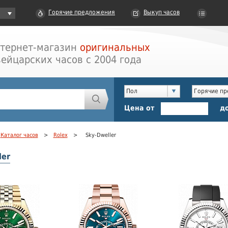
Горячие предложения
Выкуп часов
тернет-магазин
оригинальных
ейцарских часов с 2004 года
Пол
Горячие п
Цена от
д
Каталог часов
>
Rolex
>
Sky-Dweller
ler