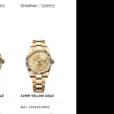
ить
Подробнее
|
Сравнить
LD
42MM YELLOW GOLD
Ref.: 336938-0001