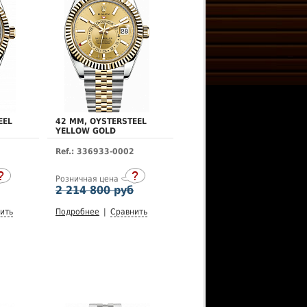
EEL
42 MM, OYSTERSTEEL
YELLOW GOLD
Ref.: 336933-0002
Розничная цена
2 214 800 руб
ить
Подробнее
|
Сравнить