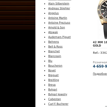
Alain Silberstein
Andreas Strehler
Angelus
Antoine Martin
Antoine Preziuso
Arnold & Son
Atowak
Audemars Piguet
Behrens
42 MM 1
GOLD
Bell & Ross
Bianchet
Ref.: 33
Blancpain
Blu
Рознична
4 659 
Boucheron
Bovet
Подробне
Breguet
Breitling
Breva
Bvlgari
Bvlgari Jewelry
Cabestan
Carl F. Bucherer