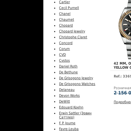
Cartier
Cecil Purnell
Chanel
Chaumet
Chopard
Chopard Jewelry
Christophe Claret
Concord
Corum
CVD
Cvstos
42 MM, 
Daniel Roth
YELLOW 
De Bethune
Ref.: 33
De Grisogono Jewelry
De Grisogono Watches
Рознична
Delaneau
2 156 
Devon Works
DeWitt
Подробне
Edouard Koehn
Erwin Sattler (Эрвин
Саттлер)
F. P. Journe
Favre-Leuba