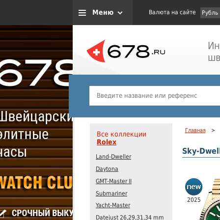
Меню
Валюта на сайте
Рубль
Ин
шв
Главная
>
Все коллекции
Rolex
Sky-Dwel
Land-Dweller
Daytona
GMT-Master II
Submariner
2025
Yacht-Master
Datejust 26,29,31,34 mm