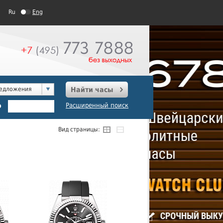
Ru
Eng
редложения
Найти часы
о
Расширенный поиск
Вид страницы: