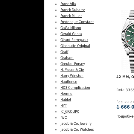
Franc Vila
Franck Dubarry
Franck Muller
Frederique Constant
GaGa Milano
Gerald Genta
Girard-Perregaux
Glashutte Original
Graff
Graham
Greubel Forsey
H. Moser & Cie
Harry Winston
42 MM, 
Hautlence
HD3 Complication
Ref.: 33
Hermle
Hublot
Рознична
HYT
1 666 
IC_GROUP0
Подробне
IWC
Jacob & Co. Jewelry
Jacob & Co. Watches