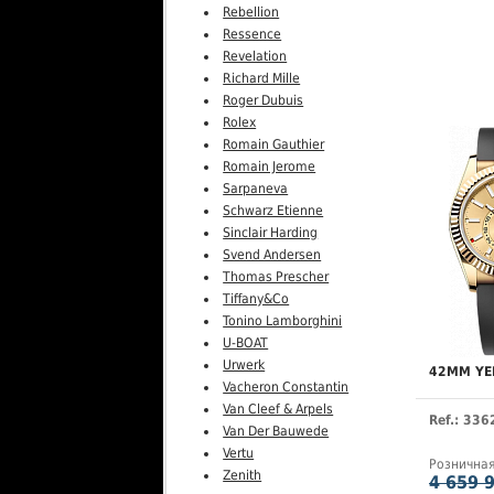
Rebellion
Ressence
Revelation
Richard Mille
Roger Dubuis
Rolex
Romain Gauthier
Romain Jerome
Sarpaneva
Schwarz Etienne
Sinclair Harding
Svend Andersen
Thomas Prescher
Tiffany&Co
Tonino Lamborghini
U-BOAT
Urwerk
42MM YE
Vacheron Constantin
Van Cleef & Arpels
Ref.: 33
Van Der Bauwede
Vertu
Рознична
Zenith
4 659 