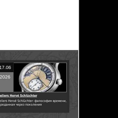
17.06
2026
eliers Hervé Schlüchter
eliers Hervé Schlüchter: философия времени,
ереданная через поколения