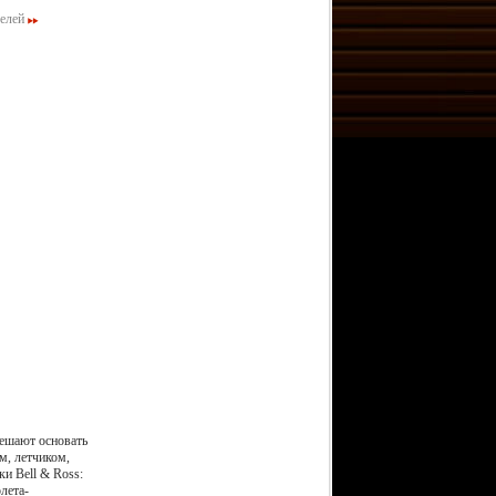
елей
решают основать
м, летчиком,
и Bell & Ross:
лета-