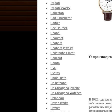
Bvlgari
Bvlgari Jewelry
Cabestan
Carl F. Bucherer
Cartier
Cecil Purnell
Chanel
Chaumet
Chopard
Chopard Jewelry
Christophe Claret
О производите
Concord
Corum
CVD
Cvstos
Daniel Roth
De Bethune
De Grisogono Jewelry
De Grisogono Watches
Delaneau
В 1992 году два 
Devon Works
собственную комп
работавшим над с
DeWitt
функциональность