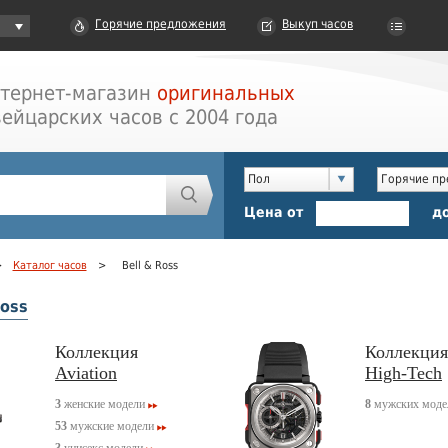
Горячие предложения
Выкуп часов
тернет-магазин
оригинальных
ейцарских часов с 2004 года
Пол
Горячие п
Цена от
д
>
Каталог часов
>
Bell & Ross
Ross
Коллекция
Коллекция
Aviation
High-Tech
3
женские модели
8
мужских моде
53
мужские модели