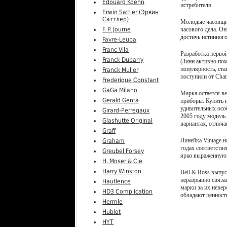
Edouard Koehn
истребителя.
Erwin Sattler (Эрвин
Саттлер)
Молодые часовщик
F. P. Journe
часового дела. О
достичь истинного
Favre-Leuba
Franc Vila
Разработка первой
Franck Dubarry
(Зинн активно по
популярность, ст
Franck Muller
поступили от Chan
Frederique Constant
GaGa Milano
Марка остается в
Gerald Genta
приборы. Купить и
удивительных осо
Girard-Perregaux
2005 году модель
Glashutte Original
вариантах, отлич
Graff
Линейка Vintage 
Graham
годах соответств
Greubel Forsey
ярко выраженную 
H. Moser & Cie
Harry Winston
Bell & Ross выпус
неразрывно связа
Hautlence
марки за их невер
HD3 Complication
обладают ценност
Hermle
Hublot
HYT