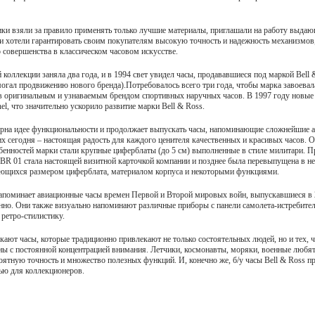
и взяли за правило применять только лучшие материалы, приглашали на работу выда
ни хотели гарантировать своим покупателям высокую точность и надежность механизмов
 совершенства в классическом часовом искусстве.
 коллекции заняла два года, и в 1994 свет увидел часы, продававшиеся под маркой Bell 
могал продвижению нового бренда).Потребовалось всего три года, чтобы марка завоева
ав оригинальным и узнаваемым брендом спортивных наручных часов. В 1997 году новые
el, что значительно ускорило развитие марки Bell & Ross.
ерна идее функциональности и продолжает выпускать часы, напоминающие сложнейшие 
х сегодня – настоящая радость для каждого ценителя качественных и красивых часов. 
бенностей марки стали крупные циферблаты (до 5 см) выполненные в стиле милитари. П
 BR 01 стала настоящей визитной карточкой компании и позднее была перевыпущена в н
ающихся размером циферблата, материалом корпуса и некоторыми функциями.
напоминает авиационные часы времен Первой и Второй мировых войн, выпускавшиеся в 
енно. Они также визуально напоминают различные приборы с панели самолета-истребите
ретро-стилистику.
кают часы, которые традиционно привлекают не только состоятельных людей, но и тех, 
ны с постоянной концентрацией внимания. Летчики, космонавты, моряки, военные любят
оятную точность и множество полезных функций. И, конечно же, б/у часы Bell & Ross 
ью для коллекционеров.