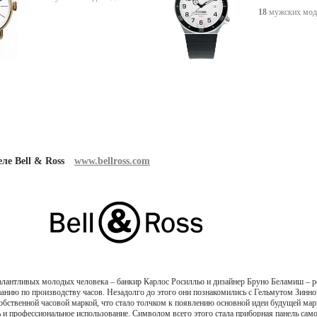
18
мужских мод
ле Bell & Ross
www.bellross.com
талантливых молодых человека – банкир Карлос Росилльо и дизайнер Бруно Беламиш – 
анию по производству часов. Незадолго до этого они познакомились с Гельмутом Зинно
обственной часовой маркой, что стало толчком к появлению основной идеи будущей марк
 и профессиональное использование. Символом всего этого стала приборная панель само