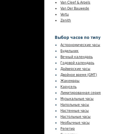
Van Cleef & Arpels
Van Der Bauwede
Vertu
Zenith
Выбор часов по типу
Астрономические часы
Будильник
Вечный календарь
Годовой календарь
Дайверские часы
Двойное время (GMT)
Жакемары
Карусель
Лимитированная серия
Музыкальные часы
Напольные часы
Настенные часы
Настольные часы
Необычные часы
Репетир