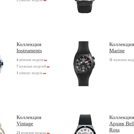
3
унисекс модели
Коллекция
Коллекция
Instruments
Marine
4
женские модели
11
мужских мод
7
мужских моделей
1
унисекс модель
Коллекция
Коллекция
Vintage
Архив Bel
Ross
23
мужские модели