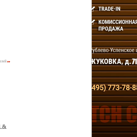
елей
l &