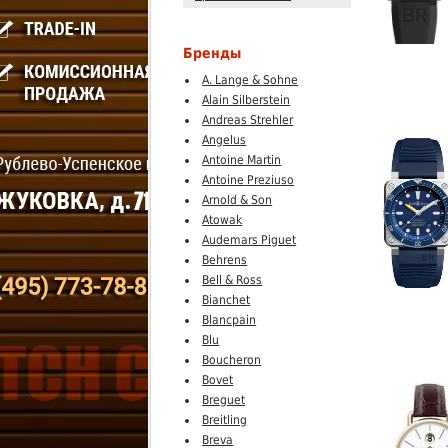
Бренды
A. Lange & Sohne
Alain Silberstein
Andreas Strehler
Angelus
Antoine Martin
Antoine Preziuso
Arnold & Son
Atowak
Audemars Piguet
Behrens
Bell & Ross
Bianchet
Blancpain
Blu
Boucheron
Bovet
Breguet
Breitling
Breva