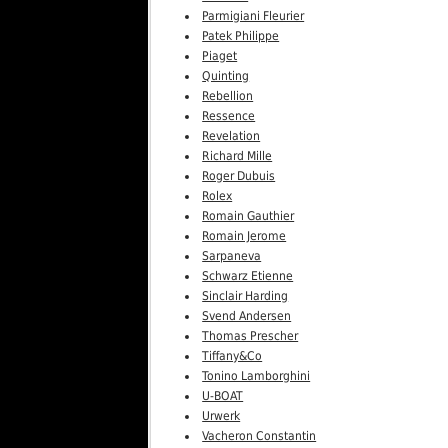
Parmigiani Fleurier
Patek Philippe
Piaget
Quinting
Rebellion
Ressence
Revelation
Richard Mille
Roger Dubuis
Rolex
Romain Gauthier
Romain Jerome
Sarpaneva
Schwarz Etienne
Sinclair Harding
Svend Andersen
Thomas Prescher
Tiffany&Co
Tonino Lamborghini
U-BOAT
Urwerk
Vacheron Constantin