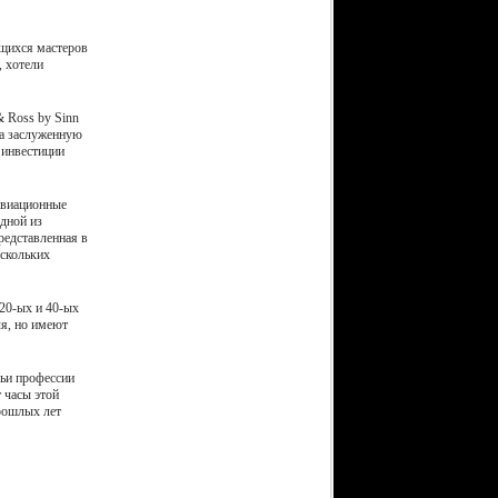
ющихся мастеров
, хотели
& Ross by Sinn
ла заслуженную
 инвестиции
авиационные
Одной из
редставленная в
ескольких
20-ых и 40-ых
ля, но имеют
чьи профессии
 часы этой
прошлых лет