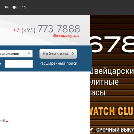
Ru
Eng
редложения
Найти часы
о
Расширенный поиск
лей