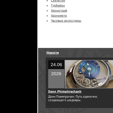
Скелетон
Турбийон
Хронограф
Хронометр
Часовые аксессуары
Новости
24.06
2026
Dann Phimphrachanh
Данн Пхимпрачан: Путь одиночки,
создающего шедевры.