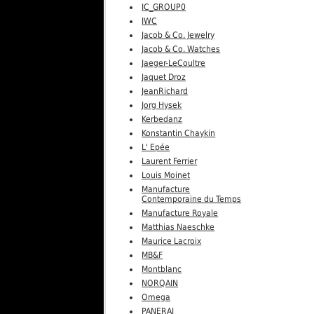
IC_GROUP0
IWC
Jacob & Co. Jewelry
Jacob & Co. Watches
Jaeger-LeCoultre
Jaquet Droz
JeanRichard
Jorg Hysek
Kerbedanz
Konstantin Chaykin
L' Epée
Laurent Ferrier
Louis Moinet
Manufacture
Contemporaine du Temps
Manufacture Royale
Matthias Naeschke
Maurice Lacroix
MB&F
Montblanc
NORQAIN
Omega
PANERAI