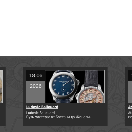
18.06
2026
Ludovic Ballouard
At
Ludovic Ballouard
At
Путь мастера: от Бретани до Женевы.
п