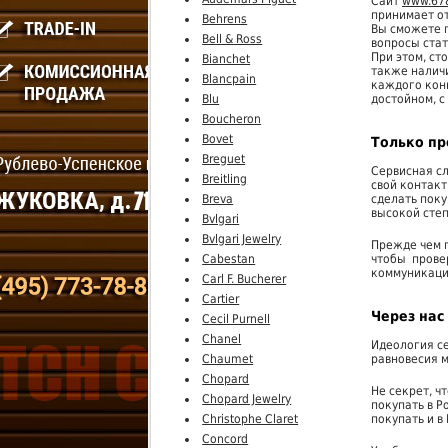
Сайт
www.678
принимает от
Behrens
Вы сможете п
Bell & Ross
вопросы ста
При этом, с
Bianchet
также налич
Blancpain
каждого конк
Blu
достойном, с
Boucheron
Bovet
Только пр
Breguet
Сервисная сл
Breitling
свой контакт
Breva
сделать поку
высокой степ
Bvlgari
Bvlgari Jewelry
Прежде чем п
Cabestan
чтобы
прове
коммуникаци
Carl F. Bucherer
Cartier
Через нас
Cecil Purnell
Chanel
Идеология се
Chaumet
равновесия 
Chopard
Не секрет, ч
Chopard Jewelry
покупать в Р
Christophe Claret
покупать и в 
Concord