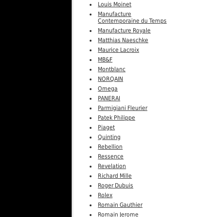
Louis Moinet
Manufacture
Contemporaine du Temps
Manufacture Royale
Matthias Naeschke
Maurice Lacroix
MB&F
Montblanc
NORQAIN
Omega
PANERAI
Parmigiani Fleurier
Patek Philippe
Piaget
Quinting
Rebellion
Ressence
Revelation
Richard Mille
Roger Dubuis
Rolex
Romain Gauthier
Romain Jerome