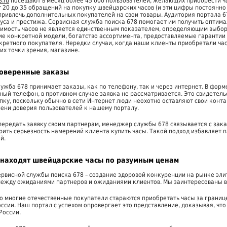
.ru
посещают в месяц более 45 000 пользователей, желающих приобрести ча
 20 до 35 обращений на покупку швейцарских часов (и эти цифры постоянно
ривлечь дополнительных покупателей на свои товары. Аудитория портала 67
туса и престижа. Сервисная служба поиска 678 помогает им получить опти
тоимость часов не является единственным показателем, определяющим выбо
ие конкретной модели, богатство ассортимента, предоставляемые гарантии
ретного покупателя. Нередки случаи, когда наши клиенты приобретали часы
 их точки зрения, магазине.
оверенные заказы
ужба 678 принимает заказы, как по телефону, так и через интернет. В фор
ный телефон, в противном случае заявка не рассматривается. Это свидетел
пку, поскольку обычно в сети Интернет люди неохотно оставляют свои конт
ени доверия пользователей к нашему порталу.
ередать заявку своим партнерам, менеджер службы 678 связывается с заказ
рить серьезность намерений клиента купить часы. Такой подход избавляет 
й.
 находят швейцарские часы по разумным ценам
рвисной службы поиска 678 – создание здоровой конкуренции на рынке элит
между ожиданиями партнеров и ожиданиями клиентов. Мы заинтересованы в
то многие отечественные покупатели стараются приобретать часы за границе
оссии. Наш портал с успехом опровергает это представление, доказывая, чт
России.