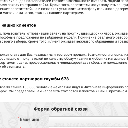
тала 678.ru для пользователей состоит в возможности выбирать модели час
вляя заявку со страниц сайта. Кроме того, посетители могут получить консу
екает посетителей, но и позволяет установить атмосферу взаимного довери
и магазинами часов, ставших нашими партнерами.
 наших клиентов
, пользователь, отправивший заявку на покупку швейцарских часов, ожидае
пособные предложения по выбранной модели. Понимание реального разброса
 своего выбора. Кроме того, клиент ожидает вежливого обращения и трезв
может стать для Вас независимым тестером продаж. Возможности специали
ормацию от покупателей по качеству обслуживания в любом из магазинов. 
сортимент, цены, профессионализм менеджеров) дает сбои, это немедленно
 об этом знать.
е станете партнером службы 678
 время свыше 100 000 человек ежемесячно ищут в Интернете информацию по
рок. Мы предлагаем Вам направить этот поток клиентов к Вам. В противном 
Форма обратной связи
*
Ваше имя