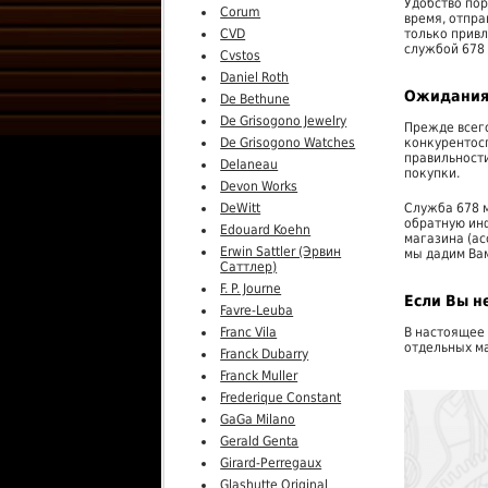
Удобство пор
Corum
время, отпра
CVD
только привл
службой 678 
Cvstos
Daniel Roth
Ожидания
De Bethune
De Grisogono Jewelry
Прежде всего
De Grisogono Watches
конкурентос
правильности
Delaneau
покупки.
Devon Works
DeWitt
Служба 678 
обратную инф
Edouard Koehn
магазина (ас
Erwin Sattler (Эрвин
мы дадим Вам
Саттлер)
F. P. Journe
Если Вы н
Favre-Leuba
Franc Vila
В настоящее
отдельных ма
Franck Dubarry
Franck Muller
Frederique Constant
GaGa Milano
Gerald Genta
Girard-Perregaux
Glashutte Original