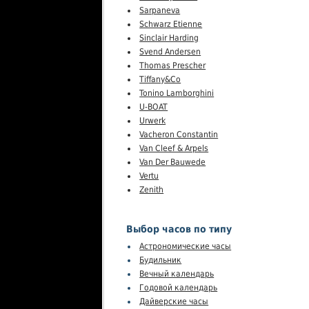
Sarpaneva
Schwarz Etienne
Sinclair Harding
Svend Andersen
Thomas Prescher
Tiffany&Co
Tonino Lamborghini
U-BOAT
Urwerk
Vacheron Constantin
Van Cleef & Arpels
Van Der Bauwede
Vertu
Zenith
Выбор часов по типу
Астрономические часы
Будильник
Вечный календарь
Годовой календарь
Дайверские часы