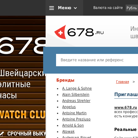
Меню
Валюта на сайте
Рубль
Ин
шв
Бренды
Главная
>
A. Lange & Sohne
Приглаш
Alain Silberstein
Andreas Strehler
Angelus
www.678.ru
всех професс
Antoine Martin
есть конкур
Antoine Preziuso
Arnold & Son
Реальные
Atowak
Audemars Piguet