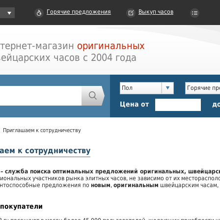
Горячие предложения
Выкуп часов
тернет-магазин
оригинальных
ейцарских часов с 2004 года
Пол
Горячие п
Цена от
д
Приглашаем к сотрудничеству
аем к сотрудничеству
– служба поиска оптимальных предложений оригинальных, швейцарск
иональных участников рынка элитных часов, не зависимо от их месторасполо
ентоспособные предложения по
новым
,
оригинальным
швейцарским часам, 
 покупатели