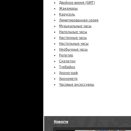
Двойное время (GMT)
Жакемары
Карусель
Лимитированная серия
Музыкальные часы
Напольные часы
Настенные часы
Настольные часы
Необычные часы
Репетир
Скелетон
Турбийон
Хронограф
Хронометр
Часовые аксессуары
Новости