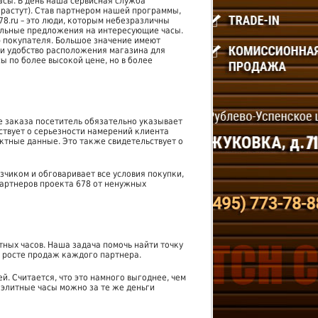
сы. В день наша сервисная служба
 растут). Став партнером нашей программы,
8.ru – это люди, которым небезразличны
мальные предложения на интересующие часы.
р покупателя. Большое значение имеют
 и удобство расположения магазина для
 по более высокой цене, но в более
ме заказа посетитель обязательно указывает
ьствует о серьезности намерений клиента
актные данные. Это также свидетельствует о
чиком и обговаривает все условия покупки,
партнеров проекта 678 от ненужных
ных часов. Наша задача помочь найти точку
 росте продаж каждого партнера.
й. Считается, что это намного выгоднее, чем
о элитные часы можно за те же деньги