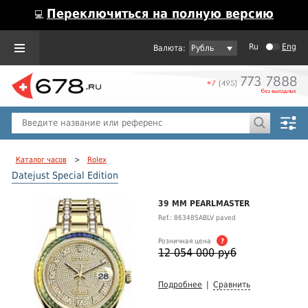
Переключиться на полную версию
💻
Ru
Eng
Рубль
Пол
Горячие предложения
Каталог часов
>
Rolex
Datejust Special Edition
39 MM PEARLMASTER
Ref.: 86348SABLV paved
Розничная цена
?
12 054 000 руб
Подробнее
|
Сравнить