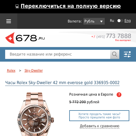
Переключиться на полную версию
💻
Ru
Eng
Рубль
Пол
Горячие предложения
Rolex
>
Sky-Dweller
Часы Rolex Sky-Dweller 42 mm everose gold 336935-0002
Розничная цена
в Европе
?
5 772 200
рублей
Хотите продать такие часы?
Просто пришлите нам фото
Добавить к сравнению