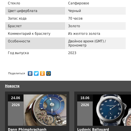
Стекло
Сапфировое
Цвет циферблата
Черный
Запас хода
70 часов
Браслет
Золото
Комментарий к браслету
Из желтого золота
Особенности
Двойное время (GMT) /
Хронометр
Год выпуска
2023
Поделиться
Новости
24.06
18.06
2026
2026
Dann Phimphrachanh
Ludovic Ballouard