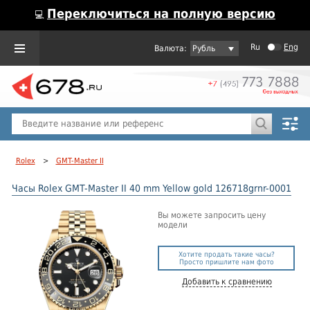
Переключиться на полную версию
💻
Ru
Eng
Рубль
Пол
Горячие предложения
Rolex
>
GMT-Master II
Часы Rolex GMT-Master II 40 mm Yellow gold 126718grnr-0001
Вы можете запросить цену
модели
Хотите продать такие часы?
Просто пришлите нам фото
Добавить к сравнению