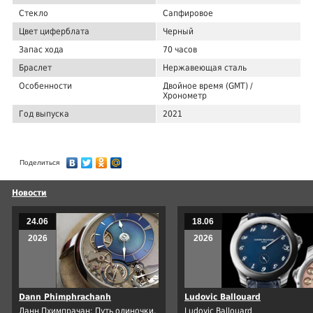
Стекло
Сапфировое
Цвет циферблата
Черный
Запас хода
70 часов
Браслет
Нержавеющая сталь
Особенности
Двойное время (GMT) /
Хронометр
Год выпуска
2021
Поделиться
Новости
24.06
18.06
2026
2026
Dann Phimphrachanh
Ludovic Ballouard
Данн Пхимпрачан: Путь одиночки,
Ludovic Ballouard