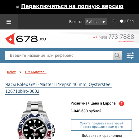
Переключиться на полную версию
💻
Ru
Eng
Рубль
Пол
Горячие предложения
Rolex
>
GMT-Master II
Часы Rolex GMT-Master II ‘Pepsi’ 40 mm, Oystersteel
126710blro-0002
Розничная цена
в Европе
?
1 048 600
рублей
Хотите продать такие часы?
Просто пришлите нам фото
Добавить к сравнению