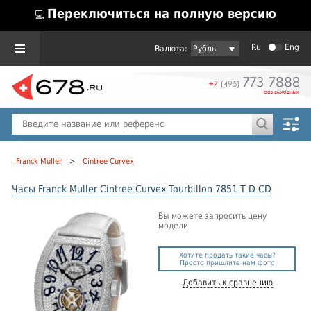
Переключиться на полную версию
💻
Ru
Eng
Рубль
Пол
Горячие предложения
Franck Muller
>
Cintree Curvex
Часы Franck Muller Cintree Curvex Tourbillon 7851 T D CD
Вы можете запросить цену
модели
Хотите продать такие часы?
Просто пришлите нам фото
Добавить к сравнению