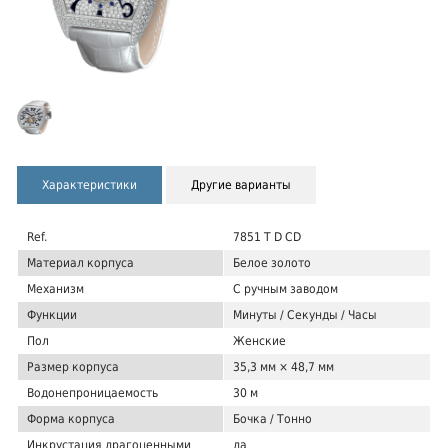
Характеристики
Другие варианты
Ref.
7851 T D CD
Материал корпуса
Белое золото
Механизм
С ручным заводом
Функции
Минуты / Секунды / Часы
Пол
Женские
Размер корпуса
35,3 мм × 48,7 мм
Водонепроницаемость
30 м
Форма корпуса
Бочка / Тонно
Инкрустация драгоценными
да