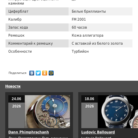
камнями
Циферблат
Белые бриллианты
Калибр
FM 2001
Запас хода
60 часов
Ремешок
Кожа аллигатора
Комментарий к ремешку
С вставкой из белого золота
Особенности
Турбийон
Поделиться
Новости
24.06
18.06
2026
2026
Dann Phimphrachanh
Ludovic Ballouard