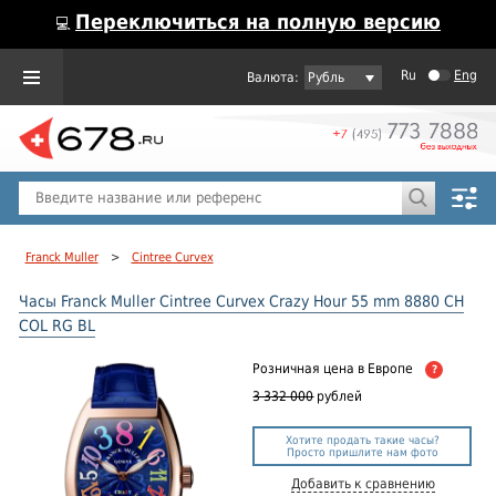
Переключиться на полную версию
💻
Ru
Eng
Рубль
Пол
Горячие предложения
Franck Muller
>
Cintree Curvex
Часы Franck Muller Cintree Curvex Crazy Hour 55 mm 8880 CH
COL RG BL
Розничная цена
в Европе
?
3 332 000
рублей
Хотите продать такие часы?
Просто пришлите нам фото
Добавить к сравнению