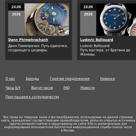
24.06
18.06
2026
2026
Dann Phimphrachanh
Ludovic Ballouard
Данн Пхимпрачан: Путь одиночки,
Ludovic Ballouard
создающего шедевры.
Путь мастера: от Бретани до
Женевы.
О нас
Бренды
Горячие предложения
Новинки
Часы Б/У
Выкуп часов
FAQ
Новости
Приглашаем к сотрудничеству
Все права на товарные знаки и фотоизображения, используемые на данной странице
сайта, принадлежат соответствующим правообладателям, взяты из открытых источников
(других
интернет-сайтов
) и представлены на сайте 678.ru исключительно для
информирования пользователей бесплатной информационной службы поиска часов
в Москве.