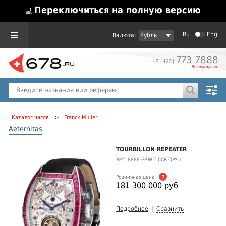
Переключиться на полную версию
💻
Ru
Eng
Рубль
Пол
Горячие предложения
Каталог часов
>
Franck Muller
Aeternitas
TOURBILLON REPEATER
Ref.: 8888 GSW T CCR QPS-1
Розничная цена
?
181 300 000 руб
Подробнее
|
Сравнить