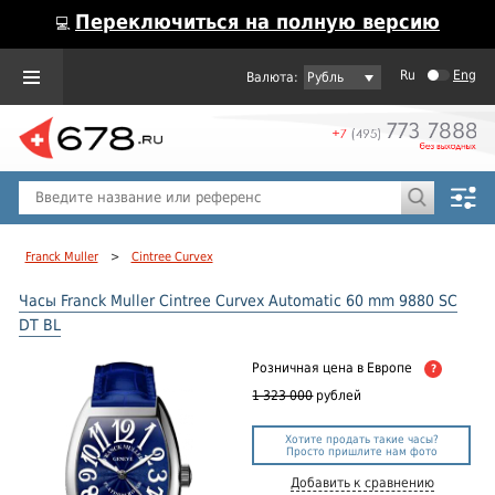
Переключиться на полную версию
💻
Ru
Eng
Рубль
Пол
Горячие предложения
Franck Muller
>
Cintree Curvex
Часы Franck Muller Cintree Curvex Automatic 60 mm 9880 SC
DT BL
Розничная цена
в Европе
?
1 323 000
рублей
Хотите продать такие часы?
Просто пришлите нам фото
Добавить к сравнению