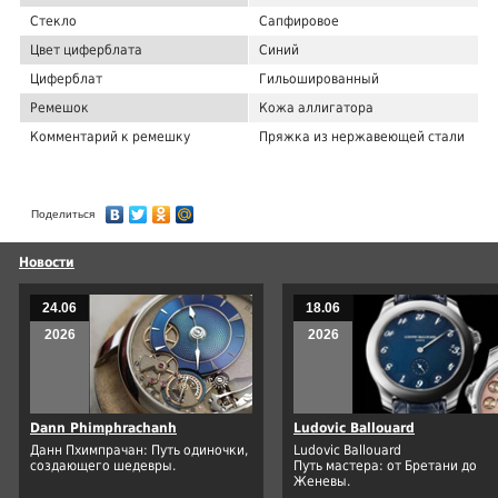
Стекло
Сапфировое
Цвет циферблата
Синий
Циферблат
Гильошированный
Ремешок
Кожа аллигатора
Комментарий к ремешку
Пряжка из нержавеющей стали
Поделиться
Новости
24.06
18.06
2026
2026
Dann Phimphrachanh
Ludovic Ballouard
Данн Пхимпрачан: Путь одиночки,
Ludovic Ballouard
создающего шедевры.
Путь мастера: от Бретани до
Женевы.