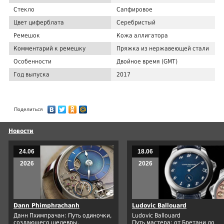
Стекло
Сапфировое
Цвет циферблата
Серебристый
Ремешок
Кожа аллигатора
Комментарий к ремешку
Пряжка из нержавеющей стали
Особенности
Двойное время (GMT)
Год выпуска
2017
Поделиться
Новости
24.06
18.06
2026
2026
Dann Phimphrachanh
Ludovic Ballouard
Данн Пхимпрачан: Путь одиночки,
Ludovic Ballouard
создающего шедевры.
Путь мастера: от Бретани до