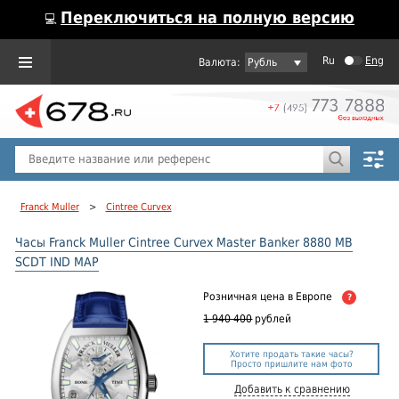
Переключиться на полную версию
💻
Ru
Eng
Рубль
Пол
Горячие предложения
Franck Muller
>
Cintree Curvex
Часы Franck Muller Cintree Curvex Master Banker 8880 MB
SCDT IND MAP
Розничная цена
в Европе
?
1 940 400
рублей
Хотите продать такие часы?
Просто пришлите нам фото
Добавить к сравнению