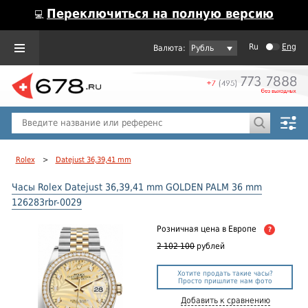
Переключиться на полную версию
💻
Ru
Eng
Рубль
Пол
Горячие предложения
Rolex
>
Datejust 36,39,41 mm
Часы Rolex Datejust 36,39,41 mm GOLDEN PALM 36 mm
126283rbr-0029
Розничная цена
в Европе
?
2 102 100
рублей
Хотите продать такие часы?
Просто пришлите нам фото
Добавить к сравнению