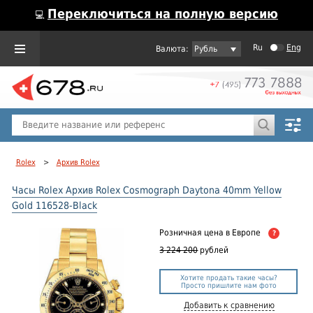
Переключиться на полную версию
💻
Ru
Eng
Рубль
Пол
Горячие предложения
Rolex
>
Архив Rolex
Часы Rolex Архив Rolex Cosmograph Daytona 40mm Yellow
Gold 116528-Black
Розничная цена
в Европе
?
3 224 200
рублей
Хотите продать такие часы?
Просто пришлите нам фото
Добавить к сравнению