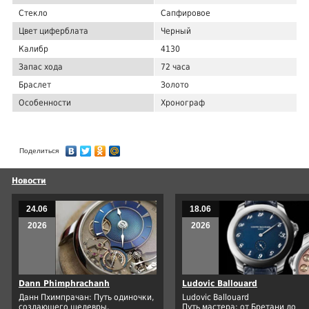
Стекло
Сапфировое
Цвет циферблата
Черный
Калибр
4130
Запас хода
72 часа
Браслет
Золото
Особенности
Хронограф
Поделиться
Новости
24.06
18.06
2026
2026
Dann Phimphrachanh
Ludovic Ballouard
Данн Пхимпрачан: Путь одиночки,
Ludovic Ballouard
создающего шедевры.
Путь мастера: от Бретани до