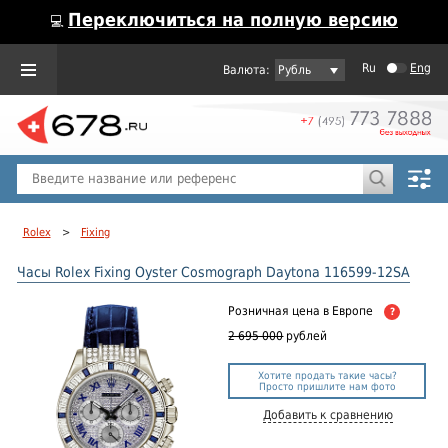
Переключиться на полную версию
💻
Ru
Eng
Рубль
Пол
Горячие предложения
Rolex
>
Fixing
Часы Rolex Fixing Oyster Cosmograph Daytona 116599-12SA
Розничная цена
в Европе
?
2 695 000
рублей
Хотите продать такие часы?
Просто пришлите нам фото
Добавить к сравнению