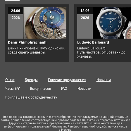
24.06
18.06
2026
2026
Dann Phimphrachanh
Ludovic Ballouard
Данн Пхимпрачан: Путь одиночки,
Ludovic Ballouard
создающего шедевры.
Путь мастера: от Бретани до
Женевы.
О нас
Бренды
Горячие предложения
Новинки
Часы Б/У
Выкуп часов
FAQ
Новости
Приглашаем к сотрудничеству
Все права на товарные знаки и фотоизображения, используемые на данной странице
сайта, принадлежат соответствующим правообладателям, взяты из открытых источников
(других
интернет-сайтов
) и представлены на сайте 678.ru исключительно для
информирования пользователей бесплатной информационной службы поиска часов
в Москве.