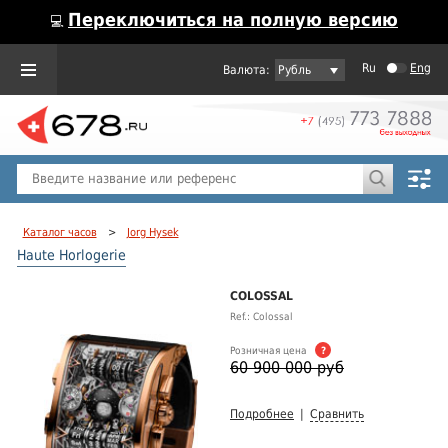
Переключиться на полную версию
💻
Ru
Eng
Рубль
Пол
Горячие предложения
Каталог часов
>
Jorg Hysek
Haute Horlogerie
COLOSSAL
Ref.: Colossal
Розничная цена
?
60 900 000 руб
Подробнее
|
Сравнить