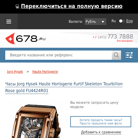
Переключиться на полную версию
💻
Ru
Eng
Рубль
Пол
Горячие предложения
Jorg Hysek
>
Haute Horlogerie
Часы Jorg Hysek Haute Horlogerie Furtif Skeleton Tourbillon
Rose gold FU4424R01
Вы можете запросить цену
модели
Хотите продать такие часы?
Просто пришлите нам фото
Добавить к сравнению