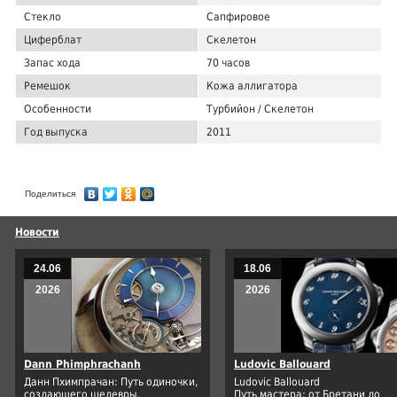
Стекло
Сапфировое
Циферблат
Скелетон
Запас хода
70 часов
Ремешок
Кожа аллигатора
Особенности
Турбийон / Скелетон
Год выпуска
2011
Поделиться
Новости
24.06
18.06
2026
2026
Dann Phimphrachanh
Ludovic Ballouard
Данн Пхимпрачан: Путь одиночки,
Ludovic Ballouard
создающего шедевры.
Путь мастера: от Бретани до