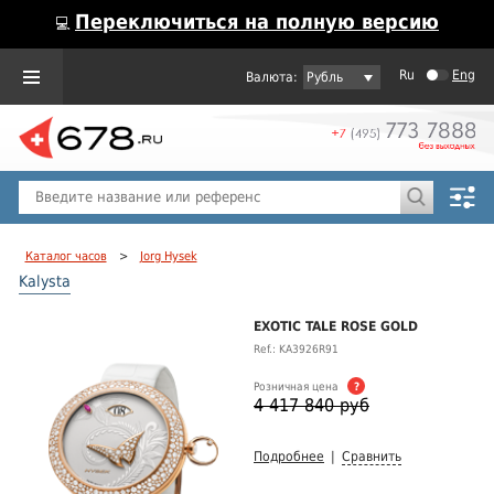
Переключиться на полную версию
💻
Ru
Eng
Рубль
Пол
Горячие предложения
Каталог часов
>
Jorg Hysek
Kalysta
EXOTIC TALE ROSE GOLD
Ref.: KA3926R91
Розничная цена
?
4 417 840 руб
Подробнее
|
Сравнить