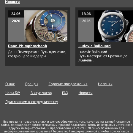
Новости
24.06
18.06
2026
2026
Dann Phimphrachanh
Ludovic Ballouard
Данн Пхимпрачан: Путь одиночки,
Ludovic Ballouard
создающего шедевры.
Путь мастера: от Бретани до
Женевы.
О нас
Бренды
Горячие предложения
Новинки
Часы Б/У
Выкуп часов
FAQ
Новости
Приглашаем к сотрудничеству
Все права на товарные знаки и фотоизображения, используемые на данной странице
сайта, принадлежат соответствующим правообладателям, взяты из открытых источников
(других
интернет-сайтов
) и представлены на сайте 678.ru исключительно для
информирования пользователей бесплатной информационной службы поиска часов