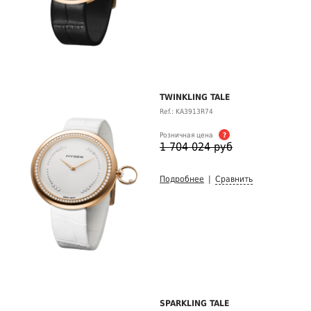
TWINKLING TALE
Ref.: KA3913R74
Розничная цена
?
1 704 024 руб
Подробнее
|
Сравнить
SPARKLING TALE