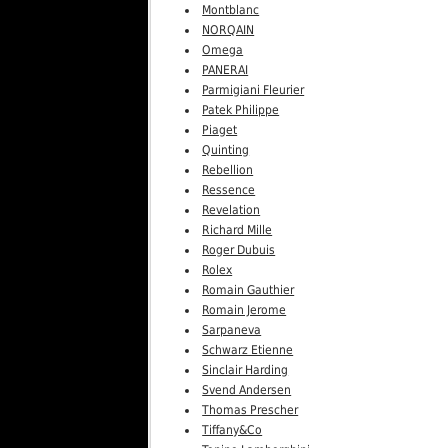
Montblanc
NORQAIN
Omega
PANERAI
Parmigiani Fleurier
Patek Philippe
Piaget
Quinting
Rebellion
Ressence
Revelation
Richard Mille
Roger Dubuis
Rolex
Romain Gauthier
Romain Jerome
Sarpaneva
Schwarz Etienne
Sinclair Harding
Svend Andersen
Thomas Prescher
Tiffany&Co