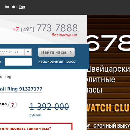
Ru
Eng
редложения
Найти часы
о
Расширенный поиск
ail Ring
tail Ring 91327177
ена
1 392 000
рублей
тите продать такие часы?