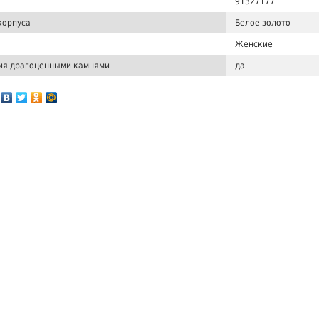
91327177
корпуса
Белое золото
Женские
ия драгоценными камнями
да