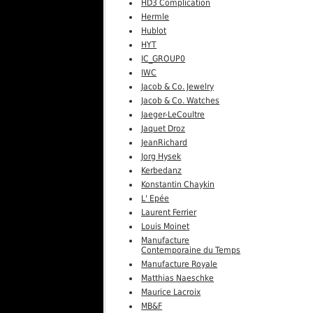
HD3 Complication
Hermle
Hublot
HYT
IC_GROUP0
IWC
Jacob & Co. Jewelry
Jacob & Co. Watches
Jaeger-LeCoultre
Jaquet Droz
JeanRichard
Jorg Hysek
Kerbedanz
Konstantin Chaykin
L' Epée
Laurent Ferrier
Louis Moinet
Manufacture
Contemporaine du Temps
Manufacture Royale
Matthias Naeschke
Maurice Lacroix
MB&F