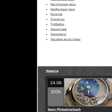
Настольные часы
Необычные часы
Репетир
Скелетон
Турбийон
Хронограф
Хронометр
Часовые аксессуары
Новости
24.06
2026
Dann Phimphrachanh