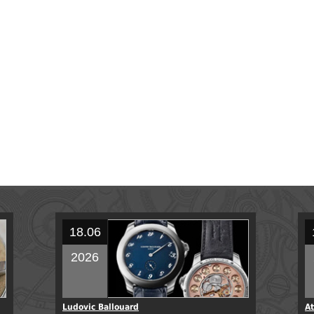
18.06
2026
Ludovic Ballouard
At