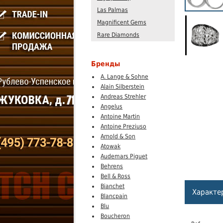
Las Palmas
Magnificent Gems
Rare Diamonds
Бренды
A. Lange & Sohne
Alain Silberstein
Andreas Strehler
Angelus
Antoine Martin
Antoine Preziuso
Arnold & Son
Atowak
Audemars Piguet
Behrens
Bell & Ross
Bianchet
Характе
Blancpain
Blu
Boucheron