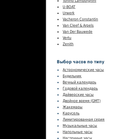
Tonino Lamborghini
U-BOAT
Urwerk
Vacheron Constantin
Van Cleef & Arpels
Van Der Bauwede
Vertu
Zenith
Выбор часов по типу
Астрономические часы
Будильник
Вечный календарь
Годовой календарь
Дайверские часы
Двойное время (GMT)
Жакемары
Карусель
Лимитированная серия
Музыкальные часы
Напольные часы
Настенные часы