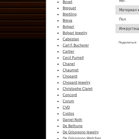
Ref.
Bovet
Breguet
Материал 
Breitling
Пол
Breva
Bvlgari
Инкрустац
Bvlgari Jewelry
Cabestan
Поделиться
Carl F. Bucherer
Cartier
Cecil Purnell
Chanel
Chaumet
Chopard
Chopard Jewelry
Christophe Claret
Concord
Corum
CVD
Cvstos
Daniel Roth
De Bethune
De Grisogono Jewelry
De Grisogono Watches