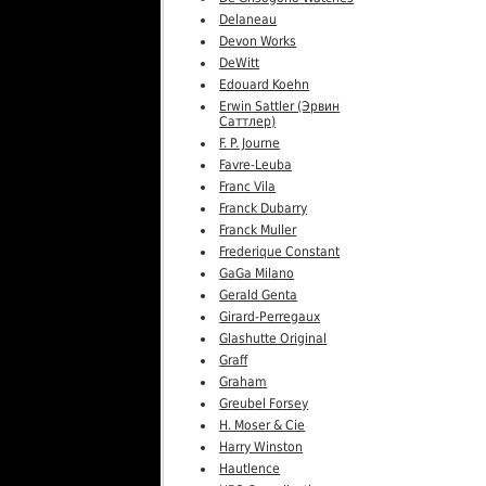
Delaneau
Devon Works
DeWitt
Edouard Koehn
Erwin Sattler (Эрвин
Саттлер)
F. P. Journe
Favre-Leuba
Franc Vila
Franck Dubarry
Franck Muller
Frederique Constant
GaGa Milano
Gerald Genta
Girard-Perregaux
Glashutte Original
Graff
Graham
Greubel Forsey
H. Moser & Cie
Harry Winston
Hautlence