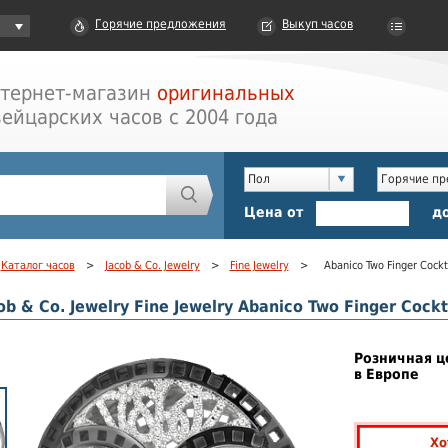
Горячие предложения
Выкуп часов
тернет-магазин
оригинальных
ейцарских часов с 2004 года
Пол
Горячие п
Цена от
д
Каталог часов
>
Jacob & Co. Jewelry
>
Fine Jewelry
>
Abanico Two Finger Cockt
b & Co. Jewelry Fine Jewelry Abanico Two Finger Cock
Розничная ц
в Европе
Хо