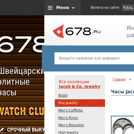
Меню
Валюта на сайте
Рубль
Ин
шв
Главная
>
Все коллекции
Jacob & Co. Jewelry
Часы Jaco
Bridal
Fine Jewelry
Men's Cufflinks
Men's Rings
Men's Bracelets
High Jewelry