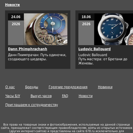
Новости
24.06
18.06
2026
2026
Dann Phimphrachanh
Ludovic Ballouard
Данн Пхимпрачан: Путь одиночки,
Ludovic Ballouard
создающего шедевры.
Путь мастера: от Бретани до
Женевы.
О нас
Бренды
Горячие предложения
Новинки
Часы Б/У
Выкуп часов
FAQ
Новости
Приглашаем к сотрудничеству
Все права на товарные знаки и фотоизображения, используемые на данной странице
сайта, принадлежат соответствующим правообладателям, взяты из открытых источников
(других
интернет-сайтов
) и представлены на сайте 678.ru исключительно для