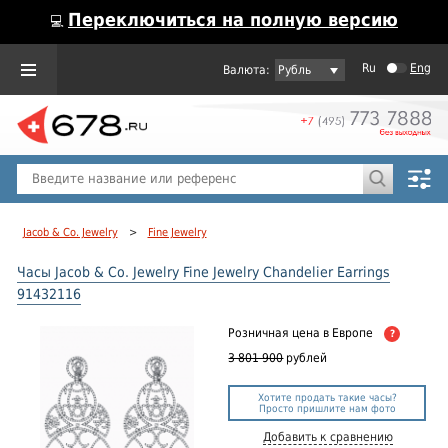
Переключиться на полную версию
💻
Ru
Eng
Рубль
Пол
Горячие предложения
Jacob & Co. Jewelry
>
Fine Jewelry
Часы Jacob & Co. Jewelry Fine Jewelry Chandelier Earrings
91432116
Розничная цена
в Европе
?
3 801 900
рублей
Хотите продать такие часы?
Просто пришлите нам фото
Добавить к сравнению