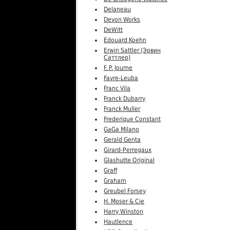
Delaneau
Devon Works
DeWitt
Edouard Koehn
Erwin Sattler (Эрвин
Саттлер)
F. P. Journe
Favre-Leuba
Franc Vila
Franck Dubarry
Franck Muller
Frederique Constant
GaGa Milano
Gerald Genta
Girard-Perregaux
Glashutte Original
Graff
Graham
Greubel Forsey
H. Moser & Cie
Harry Winston
Hautlence