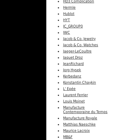
HD3 Complication
Hermle
Hublot
HYT
IC_GROUP0
IWC
Jacob & Co. Jewelry
Jacob & Co. Watches
Jaeger-LeCoultre
Jaquet Droz
JeanRichard
Jorg Hysek
Kerbedanz
Konstantin Chaykin
L' Epée
Laurent Ferrier
Louis Moinet
Manufacture
Contemporaine du Temps
Manufacture Royale
Matthias Naeschke
Maurice Lacroix
MB&F