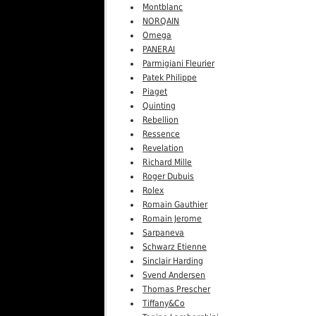
Montblanc
NORQAIN
Omega
PANERAI
Parmigiani Fleurier
Patek Philippe
Piaget
Quinting
Rebellion
Ressence
Revelation
Richard Mille
Roger Dubuis
Rolex
Romain Gauthier
Romain Jerome
Sarpaneva
Schwarz Etienne
Sinclair Harding
Svend Andersen
Thomas Prescher
Tiffany&Co