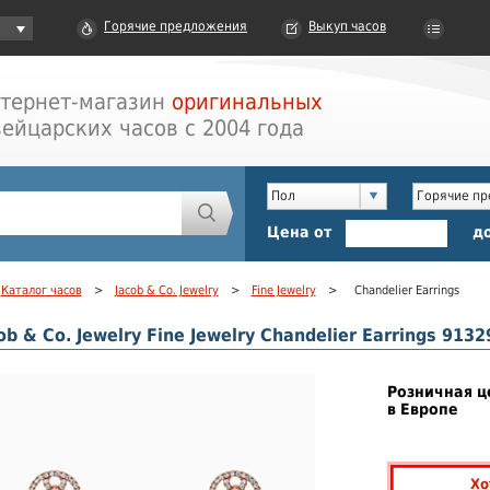
Горячие предложения
Выкуп часов
тернет-магазин
оригинальных
ейцарских часов с 2004 года
Пол
Горячие п
Цена от
д
Каталог часов
>
Jacob & Co. Jewelry
>
Fine Jewelry
>
Chandelier Earrings
b & Co. Jewelry Fine Jewelry Chandelier Earrings 913
Розничная ц
в Европе
Хо