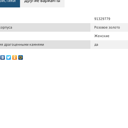
ристики
Другие варианты
91329779
корпуса
Розовое золото
Женские
ия драгоценными камнями
да