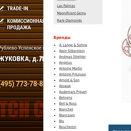
Las Palmas
Magnificent Gems
Rare Diamonds
Бренды
A. Lange & Sohne
Alain Silberstein
Andreas Strehler
Angelus
Antoine Martin
Antoine Preziuso
Arnold & Son
Atowak
Audemars Piguet
Behrens
Bell & Ross
Bianchet
Blancpain
Blu
Boucheron