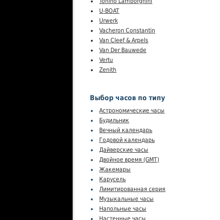
Tonino Lamborghini
U-BOAT
Urwerk
Vacheron Constantin
Van Cleef & Arpels
Van Der Bauwede
Vertu
Zenith
Выбор часов по типу
Астрономические часы
Будильник
Вечный календарь
Годовой календарь
Дайверские часы
Двойное время (GMT)
Жакемары
Карусель
Лимитированная серия
Музыкальные часы
Напольные часы
Настенные часы