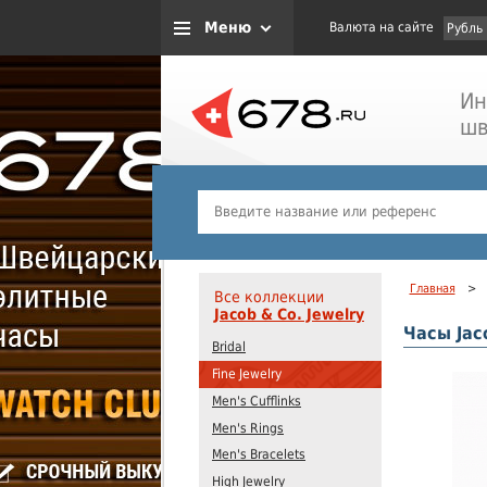
Меню
Валюта на сайте
Рубль
Ин
шв
Главная
>
Все коллекции
Jacob & Co. Jewelry
Часы Jaco
Bridal
Fine Jewelry
Men's Cufflinks
Men's Rings
Men's Bracelets
High Jewelry