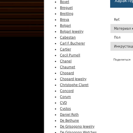
Характе
Bovet
Breguet
Breitling
Breva
Ref.
Bvlgari
Материал 
Bvlgari Jewelry
Cabestan
Пол
Carl F. Bucherer
Инкрустац
Cartier
Cecil Purnell
Поделиться
Chanel
Chaumet
Chopard
Chopard Jewelry
Christophe Claret
Concord
Corum
CVD
Cvstos
Daniel Roth
De Bethune
De Grisogono Jewelry
De Grisogono Watches