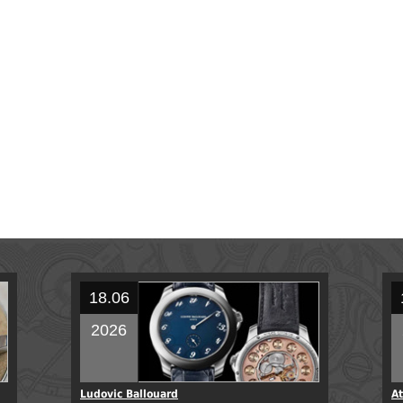
18.06
2026
Ludovic Ballouard
At