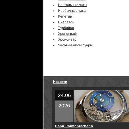
Настольные часы
Необычные часы
Репетир
Скелетон
Турбийон
Хронограф
Хронометр
Часовые аксессуары
Новости
24.06
2026
Dann Phimphrachanh