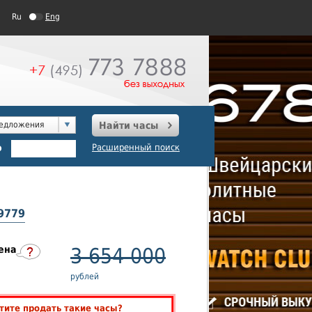
Ru
Eng
редложения
Найти часы
о
Расширенный поиск
29779
ена
3 654 000
рублей
тите продать такие часы?