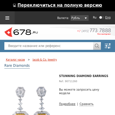
Переключиться на полную версию
💻
Ru
Eng
Рубль
Пол
Горячие предложения
Каталог часов
>
Jacob & Co. Jewelry
Rare Diamonds
STUNNING DIAMOND EARRINGS
Ref.: 90711260
Вы можете запросить цену
модели
Подробнее
|
Сравнить