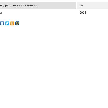
ия драгоценными камнями
да
ка
2013