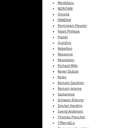
Montblanc
NORQAIN
Omega
PANERAI
Parmigiani Fleurier
Patek Philippe
Piaget
Quinting
Rebellion
Ressence
Revelation
Richard Mille
Roger Dubuis
Rolex
Romain Gauthier
Romain Jerome
Sarpaneva
Schwarz Etienne
Sinclair Harding
Svend Andersen
Thomas Prescher
Tiffany&Co