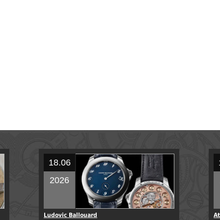
18.06
2026
Ludovic Ballouard
At