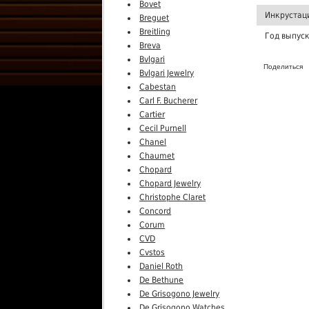
Bovet
Инкрустац
Breguet
Breitling
Год выпус
Breva
Bvlgari
Поделиться
Bvlgari Jewelry
Cabestan
Carl F. Bucherer
Cartier
Cecil Purnell
Chanel
Chaumet
Chopard
Chopard Jewelry
Christophe Claret
Concord
Corum
CVD
Cvstos
Daniel Roth
De Bethune
De Grisogono Jewelry
De Grisogono Watches