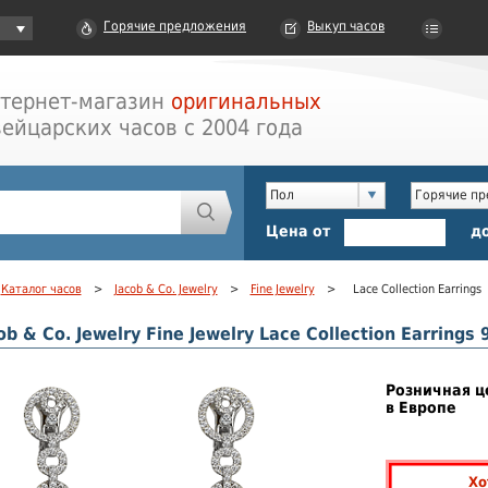
Горячие предложения
Выкуп часов
тернет-магазин
оригинальных
ейцарских часов с 2004 года
Пол
Горячие п
Цена от
д
Каталог часов
>
Jacob & Co. Jewelry
>
Fine Jewelry
>
Lace Collection Earrings
b & Co. Jewelry Fine Jewelry Lace Collection Earrings
Розничная ц
в Европе
Хо