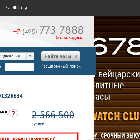
Ru
Eng
редложения
Найти часы
о
Расширенный поиск
 91326634
ена
2 566 500
рублей
тите продать такие часы?