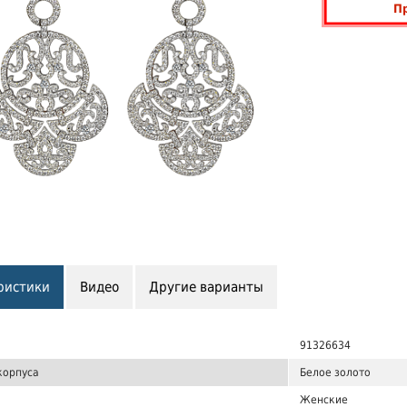
П
ристики
Видео
Другие варианты
91326634
корпуса
Белое золото
Женские