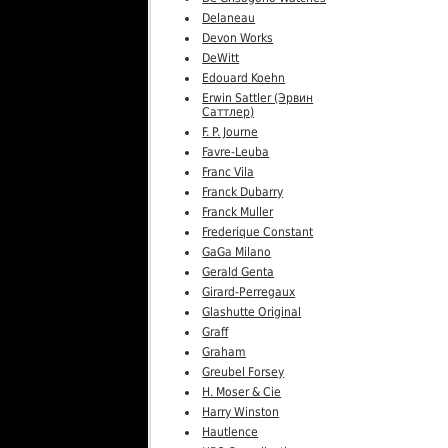
Delaneau
Devon Works
DeWitt
Edouard Koehn
Erwin Sattler (Эрвин
Саттлер)
F. P. Journe
Favre-Leuba
Franc Vila
Franck Dubarry
Franck Muller
Frederique Constant
GaGa Milano
Gerald Genta
Girard-Perregaux
Glashutte Original
Graff
Graham
Greubel Forsey
H. Moser & Cie
Harry Winston
Hautlence