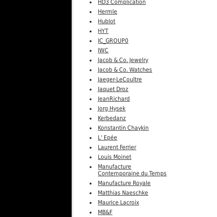
HD3 Complication
Hermle
Hublot
HYT
IC_GROUP0
IWC
Jacob & Co. Jewelry
Jacob & Co. Watches
Jaeger-LeCoultre
Jaquet Droz
JeanRichard
Jorg Hysek
Kerbedanz
Konstantin Chaykin
L' Epée
Laurent Ferrier
Louis Moinet
Manufacture
Contemporaine du Temps
Manufacture Royale
Matthias Naeschke
Maurice Lacroix
MB&F