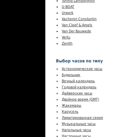
Tonino Lamborghini
U-BOAT
Urwerk
Vacheron Constantin
Van Cleef & Arpels
Van Der Bauwede
Vertu
Zenith
Выбор часов по типу
Астрономические часы
Будильник
Вечный календарь
Годовой календарь
Дайверские часы
Двойное время (GMT)
Жакемары
Карусель
Лимитированная серия
Музыкальные часы
Напольные часы
Настенные часы