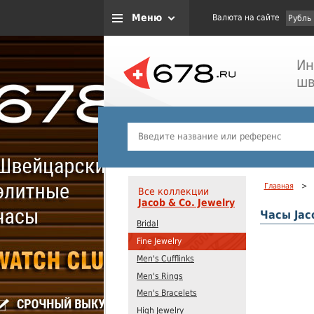
Меню
Валюта на сайте
Рубль
Ин
шв
Главная
>
Все коллекции
Jacob & Co. Jewelry
Часы Jaco
Bridal
Fine Jewelry
Men's Cufflinks
Men's Rings
Men's Bracelets
High Jewelry