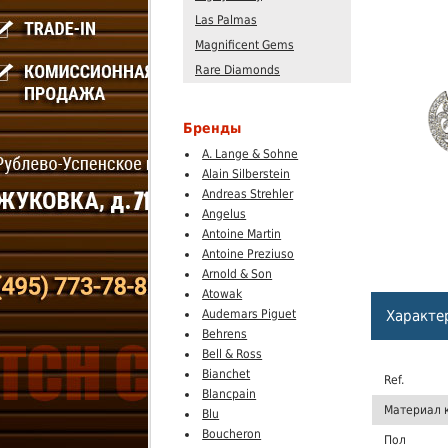
Las Palmas
Magnificent Gems
Rare Diamonds
Бренды
A. Lange & Sohne
Alain Silberstein
Andreas Strehler
Angelus
Antoine Martin
Antoine Preziuso
Arnold & Son
Atowak
Audemars Piguet
Характе
Behrens
Bell & Ross
Bianchet
Ref.
Blancpain
Материал 
Blu
Boucheron
Пол