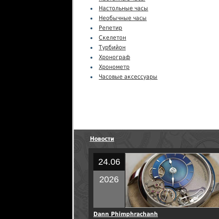
Настольные часы
Необычные часы
Репетир
Скелетон
Турбийон
Хронограф
Хронометр
Часовые аксессуары
Новости
24.06
2026
Dann Phimphrachanh