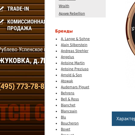
Wraith
Архив Rebellion
Бренды
A. Lange & Sohne
Alain Silberstein
Andreas Strehler
Angelus
Antoine Martin
Antoine Preziuso
Arnold & Son
Atowak
Audemars Piguet
Behrens
Bell & Ross
Bianchet
Blancpain
Blu
Характе
Boucheron
Bovet