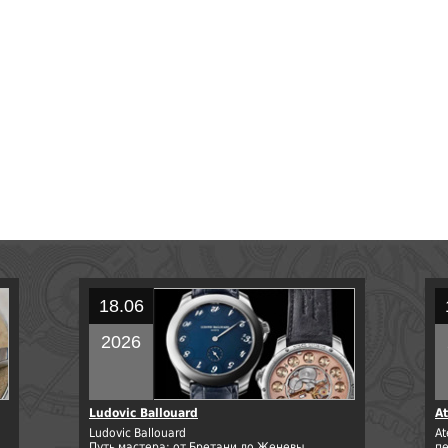
18.06
2026
Ludovic Ballouard
At
Ludovic Ballouard
At
Путь мастера: от Бретани до Женевы.
п