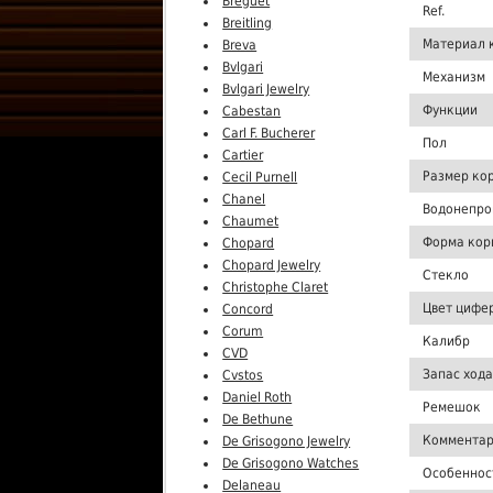
Breguet
Ref.
Breitling
Материал 
Breva
Bvlgari
Механизм
Bvlgari Jewelry
Функции
Cabestan
Carl F. Bucherer
Пол
Cartier
Размер ко
Cecil Purnell
Chanel
Водонепро
Chaumet
Форма кор
Chopard
Chopard Jewelry
Стекло
Christophe Claret
Цвет цифе
Concord
Corum
Калибр
CVD
Запас хода
Cvstos
Daniel Roth
Ремешок
De Bethune
Комментар
De Grisogono Jewelry
De Grisogono Watches
Особеннос
Delaneau