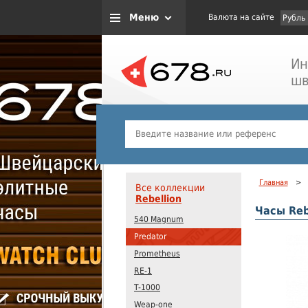
Меню
Валюта на сайте
Рубль
Ин
шв
Главная
>
Все коллекции
Rebellion
Часы Rebe
540 Magnum
Predator
Prometheus
RE-1
T-1000
Weap-one