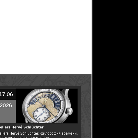
17.06
2026
eliers Hervé Schlüchter
eliers Hervé Schlüchter: философия времени,
ереданная через поколения