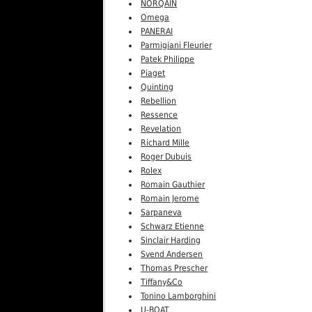
NORQAIN
Omega
PANERAI
Parmigiani Fleurier
Patek Philippe
Piaget
Quinting
Rebellion
Ressence
Revelation
Richard Mille
Roger Dubuis
Rolex
Romain Gauthier
Romain Jerome
Sarpaneva
Schwarz Etienne
Sinclair Harding
Svend Andersen
Thomas Prescher
Tiffany&Co
Tonino Lamborghini
U-BOAT