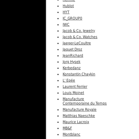
Hublot
HYT
IC_GROUP0
IWC
Jacob & Co. Jewelry
Jacob & Co. Watches
Jaeger-LeCoultre
Jaquet Droz
JeanRichard
Jorg Hysek
Kerbedanz
Konstantin Chaykin
L' Epée
Laurent Ferrier
Louis Moinet
Manufacture
Contemporaine du Temps
Manufacture Royale
Matthias Naeschke
Maurice Lacroix
MB&F
Montblanc