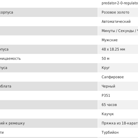
predator-2-0-regulator
корпуса
Розовое золото
Автоматический
Минуты / Секунды / 
Мужские
рпуса
48 x 18.25 мм
ницаемость
50 м
пуса
Круг
Сапфировое
рблата
Черный
P351
65 часов
Каучук
ий к ремешку
Пряжка из 18-карат
ти
Турбийон