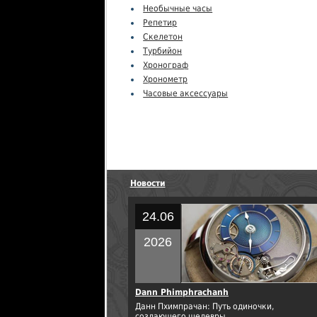
Необычные часы
Репетир
Скелетон
Турбийон
Хронограф
Хронометр
Часовые аксессуары
Новости
24.06
2026
Dann Phimphrachanh
Данн Пхимпрачан: Путь одиночки,
создающего шедевры.