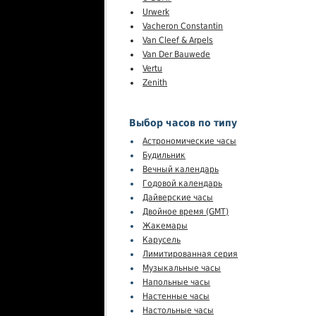
Urwerk
Vacheron Constantin
Van Cleef & Arpels
Van Der Bauwede
Vertu
Zenith
Выбор часов по типу
Астрономические часы
Будильник
Вечный календарь
Годовой календарь
Дайверские часы
Двойное время (GMT)
Жакемары
Карусель
Лимитированная серия
Музыкальные часы
Напольные часы
Настенные часы
Настольные часы