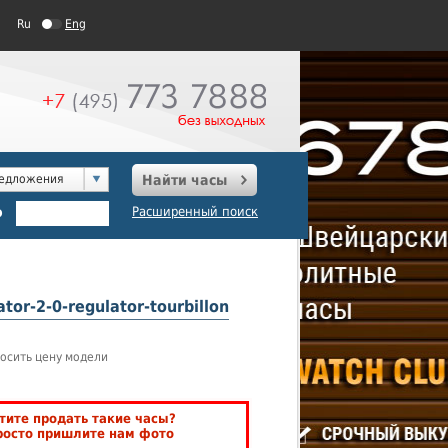
Ru
Eng
редложения
Найти часы
о
Расширенный поиск
tor-2-0-regulator-tourbillon
осить цену модели
тите продать такие часы?
росто пришлите нам фото