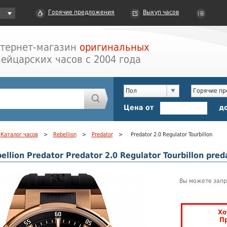
Горячие предложения
Выкуп часов
тернет-магазин
оригинальных
ейцарских часов с 2004 года
Пол
Горячие п
Цена от
д
Каталог часов
>
Rebellion
>
Predator
>
Predator 2.0 Regulator Tourbillon
llion Predator Predator 2.0 Regulator Tourbillon preda
Вы можете запр
Хо
П