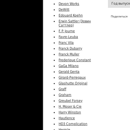
Год выпус
Devon Works
DeWitt
Edouard Koehn
Поделиться
Erwin Sattler (Эрвин
Саттлер)
F. P. Journe
Favre-Leuba
Franc Vila
Franck Dubarry
Franck Muller
Frederique Constant
GaGa Milano
Gerald Genta
Girard-Perregaux
Glashutte Original
Graff
Graham
Greubel Forsey
H. Moser & Cie
Harry Winston
Hautlence
HD3 Complication
Hermle