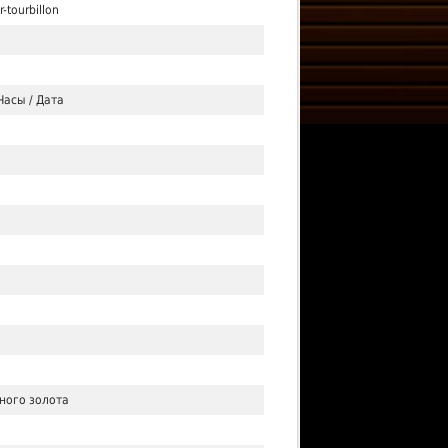
-tourbillon
Часы / Дата
ного золота