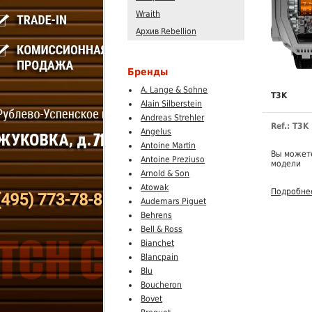
Wraith
Архив Rebellion
Бренды
A. Lange & Sohne
T3K
Alain Silberstein
Andreas Strehler
Ref.: T3K
Angelus
Antoine Martin
Вы можете
Antoine Preziuso
модели
Arnold & Son
Atowak
Подробне
Audemars Piguet
Behrens
Bell & Ross
Bianchet
Blancpain
Blu
Boucheron
Bovet