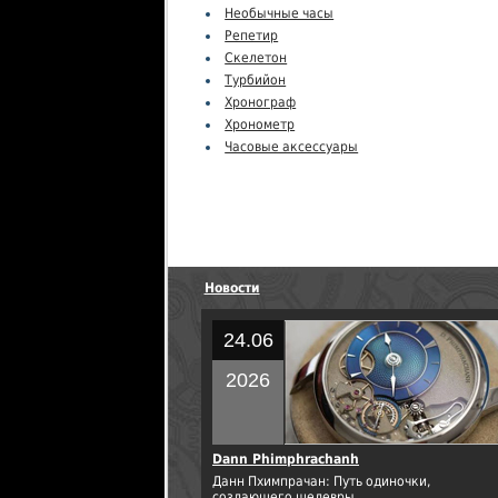
Необычные часы
Репетир
Скелетон
Турбийон
Хронограф
Хронометр
Часовые аксессуары
Новости
24.06
2026
Dann Phimphrachanh
Данн Пхимпрачан: Путь одиночки,
создающего шедевры.