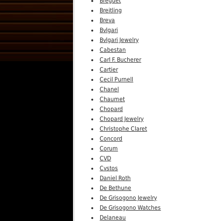
Breguet
Breitling
Breva
Bvlgari
Bvlgari Jewelry
Cabestan
Carl F. Bucherer
Cartier
Cecil Purnell
Chanel
Chaumet
Chopard
Chopard Jewelry
Christophe Claret
Concord
Corum
CVD
Cvstos
Daniel Roth
De Bethune
De Grisogono Jewelry
De Grisogono Watches
Delaneau