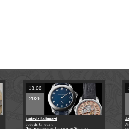
18.06
2026
Ludovic Ballouard
At
Ludovic Ballouard
At
Путь мастера: от Бретани до Женевы.
п