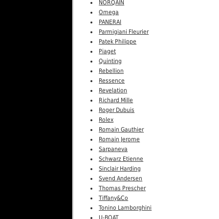
NORQAIN
Omega
PANERAI
Parmigiani Fleurier
Patek Philippe
Piaget
Quinting
Rebellion
Ressence
Revelation
Richard Mille
Roger Dubuis
Rolex
Romain Gauthier
Romain Jerome
Sarpaneva
Schwarz Etienne
Sinclair Harding
Svend Andersen
Thomas Prescher
Tiffany&Co
Tonino Lamborghini
U-BOAT