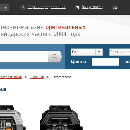
Горячие предложения
Выкуп часов
тернет-магазин
оригинальных
ейцарских часов с 2004 года
Пол
Горячие п
Цена от
д
Каталог часов
>
Rebellion
>
Prometheus
eus