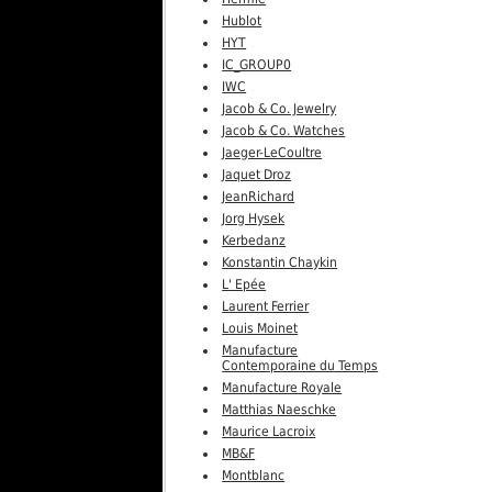
Hublot
HYT
IC_GROUP0
IWC
Jacob & Co. Jewelry
Jacob & Co. Watches
Jaeger-LeCoultre
Jaquet Droz
JeanRichard
Jorg Hysek
Kerbedanz
Konstantin Chaykin
L' Epée
Laurent Ferrier
Louis Moinet
Manufacture
Contemporaine du Temps
Manufacture Royale
Matthias Naeschke
Maurice Lacroix
MB&F
Montblanc