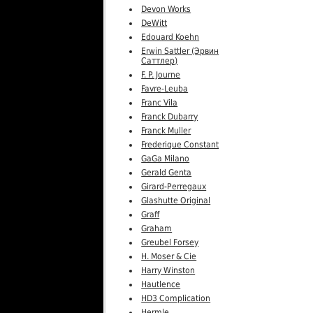
Devon Works
DeWitt
Edouard Koehn
Erwin Sattler (Эрвин
Саттлер)
F. P. Journe
Favre-Leuba
Franc Vila
Franck Dubarry
Franck Muller
Frederique Constant
GaGa Milano
Gerald Genta
Girard-Perregaux
Glashutte Original
Graff
Graham
Greubel Forsey
H. Moser & Cie
Harry Winston
Hautlence
HD3 Complication
Hermle