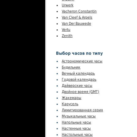
Urwerk
Vacheron Constantin
Van Cleef & Arpels
Van Der Bauwede
Vertu
Zenith
Выбор часов по типу
Астрономические часы
Будильник
Вечный календарь
Годовой календарь
Дайверские часы
Двойное время (GMT)
Жакемары
Карусель
Лимитированная серия
Музыкальные часы
Напольные часы
Настенные часы
Настольные часы