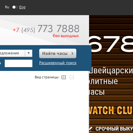
Ru
Eng
редложения
Найти часы
о
Расширенный поиск
Вид страницы: