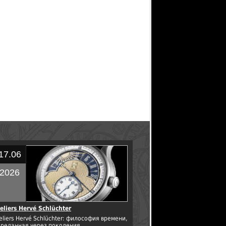
17.06
2026
eliers Hervé Schlüchter
eliers Hervé Schlüchter: философия времени,
ереданная через поколения