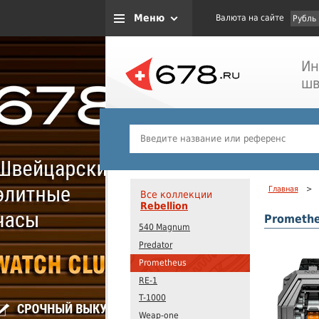
Меню
Валюта на сайте
Рубль
Ин
шв
Главная
>
Все коллекции
Rebellion
Prometh
540 Magnum
Predator
Prometheus
RE-1
T-1000
Weap-one