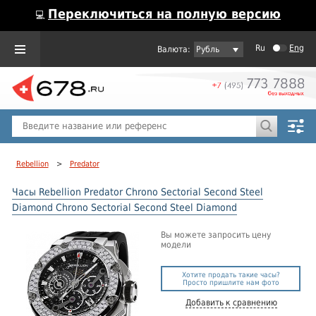
Переключиться на полную версию
💻
Ru
Eng
Рубль
Пол
Горячие предложения
Rebellion
>
Predator
Часы Rebellion Predator Chrono Sectorial Second Steel
Diamond Chrono Sectorial Second Steel Diamond
Вы можете запросить цену
модели
Хотите продать такие часы?
Просто пришлите нам фото
Добавить к сравнению