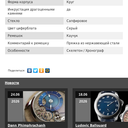
Форма корпуса
Круг
Инкрустация драгоценными
да
камнями
Стекло
Сапфировое
Цвет циферблата
Серый
Ремешок
Каучук
Комментарий к ремешку
Пряжка из нержавеющей стали
Особенности
Скелетон / Хронограф
Поделиться
Новости
24.06
18.06
2026
2026
Dann Phimphrachanh
Ludovic Ballouard