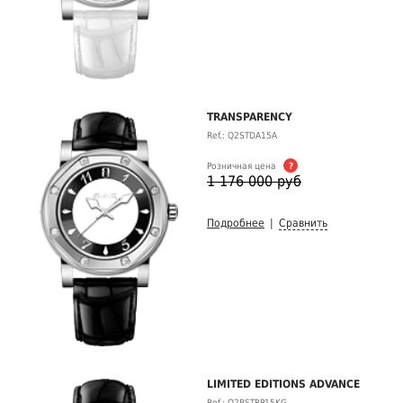
TRANSPARENCY
Ref.: Q2STDA15A
Розничная цена
?
1 176 000 руб
Подробнее
|
Сравнить
LIMITED EDITIONS ADVANCE
Ref.: Q2BSTRP15KG