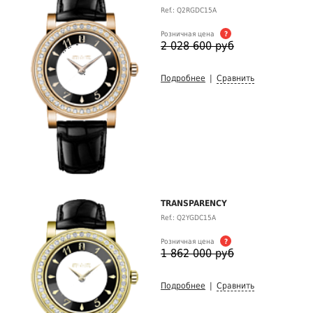
Ref.: Q2RGDC15A
Розничная цена
?
2 028 600 руб
Подробнее
|
Сравнить
TRANSPARENCY
Ref.: Q2YGDC15A
Розничная цена
?
1 862 000 руб
Подробнее
|
Сравнить