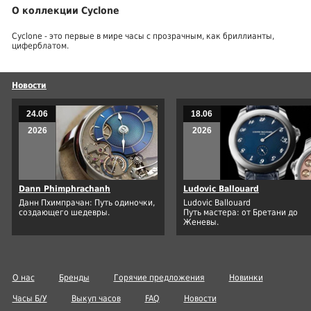
О коллекции Cyclone
Cyclone - это первые в мире часы с прозрачным, как бриллианты,
циферблатом.
Новости
24.06
18.06
2026
2026
Dann Phimphrachanh
Ludovic Ballouard
Данн Пхимпрачан: Путь одиночки,
Ludovic Ballouard
создающего шедевры.
Путь мастера: от Бретани до
Женевы.
О нас
Бренды
Горячие предложения
Новинки
Часы Б/У
Выкуп часов
FAQ
Новости