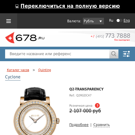
Переключиться на полную версию
💻
Ru
Eng
Рубль
Пол
Горячие предложения
Каталог часов
>
Quinting
Cyclone
Q2-TRANSPARENCY
Ref.: Q2RGDC47
Розничная цена
?
2 107 000 руб
Подробнее
|
Сравнить