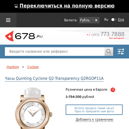
Переключиться на полную версию
💻
Ru
Eng
Рубль
Пол
Горячие предложения
Quinting
>
Cyclone
Часы Quinting Cyclone Q2-Transparency Q2RGOP11A
Розничная цена
в Европе
?
1 754 200
рублей
Хотите продать такие часы?
Просто пришлите нам фото
Добавить к сравнению