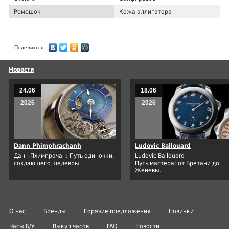
Ремешок
Кожа аллигатора
Поделиться
Новости
24.06
18.06
2026
2026
Dann Phimphrachanh
Ludovic Ballouard
Данн Пхимпрачан: Путь одиночки,
Ludovic Ballouard
создающего шедевры.
Путь мастера: от Бретани до
Женевы.
О нас
Бренды
Горячие предложения
Новинки
Часы Б/У
Выкуп часов
FAQ
Новости