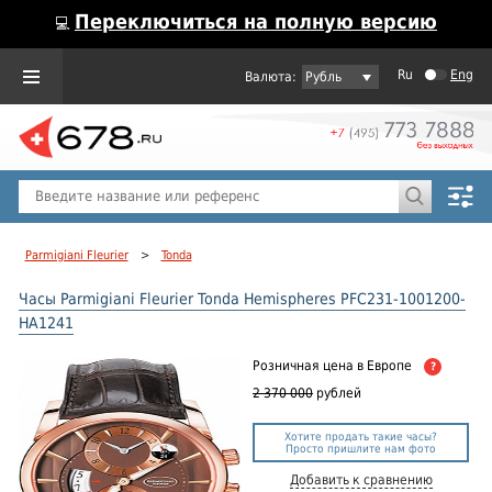
Переключиться на полную версию
💻
Ru
Eng
Рубль
Пол
Горячие предложения
Parmigiani Fleurier
>
Tonda
Часы Parmigiani Fleurier Tonda Hemispheres PFC231-1001200-
HA1241
Розничная цена
в Европе
?
2 370 000
рублей
Хотите продать такие часы?
Просто пришлите нам фото
Добавить к сравнению