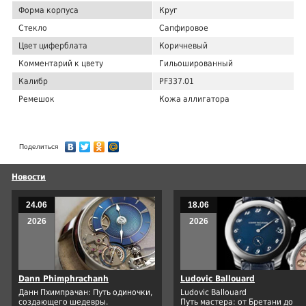
Форма корпуса
Круг
Стекло
Сапфировое
Цвет циферблата
Коричневый
Комментарий к цвету
Гильошированный
Калибр
PF337.01
Ремешок
Кожа аллигатора
Поделиться
Новости
24.06
18.06
2026
2026
Dann Phimphrachanh
Ludovic Ballouard
Данн Пхимпрачан: Путь одиночки,
Ludovic Ballouard
создающего шедевры.
Путь мастера: от Бретани до