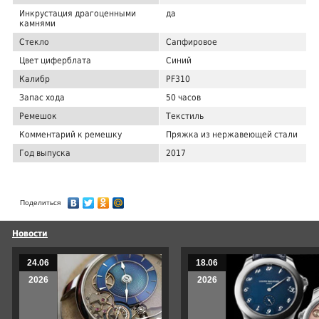
Инкрустация драгоценными
да
камнями
Стекло
Сапфировое
Цвет циферблата
Синий
Калибр
PF310
Запас хода
50 часов
Ремешок
Текстиль
Комментарий к ремешку
Пряжка из нержавеющей стали
Год выпуска
2017
Поделиться
Новости
24.06
18.06
2026
2026