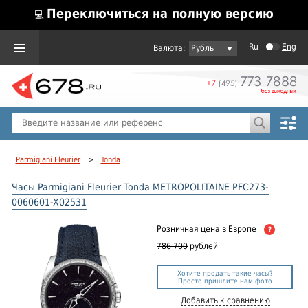
Переключиться на полную версию
💻
Ru
Eng
Рубль
Пол
Горячие предложения
Parmigiani Fleurier
>
Tonda
Часы Parmigiani Fleurier Tonda METROPOLITAINE PFC273-
0060601-X02531
Розничная цена
в Европе
?
786 700
рублей
Хотите продать такие часы?
Просто пришлите нам фото
Добавить к сравнению