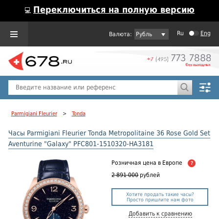
Переключиться на полную версию
💻
Ru
Eng
Рубль
Пол
Горячие предложения
Parmigiani Fleurier
>
Tonda
Часы Parmigiani Fleurier Tonda Metropolitaine 36 Rose Gold Set
Aventurine "Galaxy" PFC801-1510320-HA3181
Розничная цена
в Европе
?
2 891 000
рублей
Хотите продать такие часы?
Просто пришлите нам фото
Добавить к сравнению