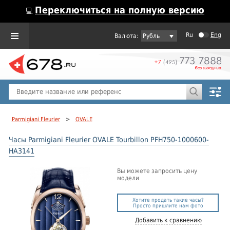
Переключиться на полную версию
💻
Ru
Eng
Рубль
Пол
Горячие предложения
Parmigiani Fleurier
>
OVALE
Часы Parmigiani Fleurier OVALE Tourbillon PFH750-1000600-
HA3141
Вы можете запросить цену
модели
Хотите продать такие часы?
Просто пришлите нам фото
Добавить к сравнению