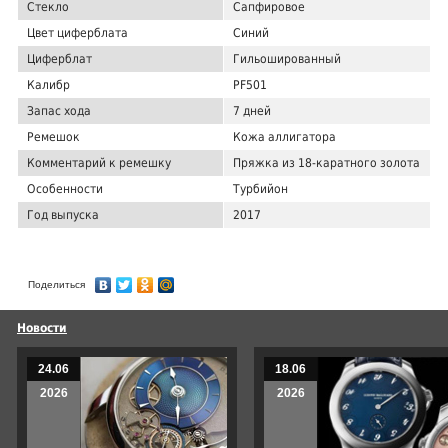
Стекло
Сапфировое
Цвет циферблата
Синий
Циферблат
Гильошированный
Калибр
PF501
Запас хода
7 дней
Ремешок
Кожа аллигатора
Комментарий к ремешку
Пряжка из 18-каратного золота
Особенности
Турбийон
Год выпуска
2017
Поделиться
Новости
24.06
18.06
2026
2026