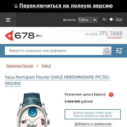
Переключиться на полную версию
💻
Ru
Eng
Рубль
Пол
Горячие предложения
Parmigiani Fleurier
>
OVALE
Часы Parmigiani Fleurier OVALE HEBDOMADAIRE PFC701-
0002400
Розничная цена
в Европе
?
5 004 000
рублей
Хотите продать такие часы?
Просто пришлите нам фото
Добавить к сравнению