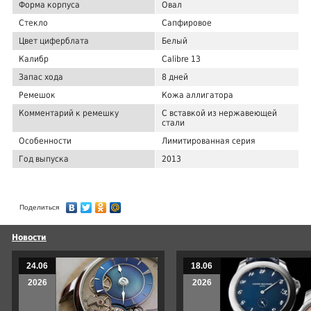
Форма корпуса
Овал
Стекло
Сапфировое
Цвет циферблата
Белый
Калибр
Calibre 13
Запас хода
8 дней
Ремешок
Кожа аллигатора
Комментарий к ремешку
С вставкой из нержавеющей
стали
Особенности
Лимитированная серия
Год выпуска
2013
Поделиться
Новости
24.06
18.06
2026
2026