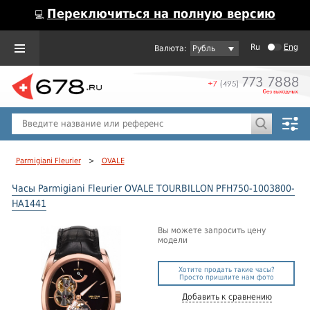
Переключиться на полную версию
💻
Ru
Eng
Рубль
Пол
Горячие предложения
Parmigiani Fleurier
>
OVALE
Часы Parmigiani Fleurier OVALE TOURBILLON PFH750-1003800-
HA1441
Вы можете запросить цену
модели
Хотите продать такие часы?
Просто пришлите нам фото
Добавить к сравнению