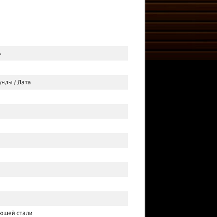
ь
унды / Дата
ющей стали