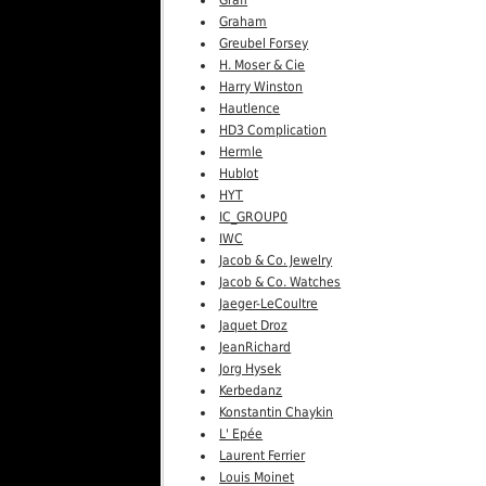
Graham
Greubel Forsey
H. Moser & Cie
Harry Winston
Hautlence
HD3 Complication
Hermle
Hublot
HYT
IC_GROUP0
IWC
Jacob & Co. Jewelry
Jacob & Co. Watches
Jaeger-LeCoultre
Jaquet Droz
JeanRichard
Jorg Hysek
Kerbedanz
Konstantin Chaykin
L' Epée
Laurent Ferrier
Louis Moinet