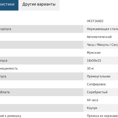
ристики
Другие варианты
VK3716A02
корпуса
Нержавеющая стал
Автоматический
Часы / Минуты / Сек
Мужские
рпуса
18x59x15
ницаемость
30 м
пуса
Прямоугольник
Сапфировое
рблата
Серебристый
44 часа
Каучук
ий к ремешку
Пряжка из нержаве