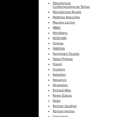
Manufacture
Contemporaine du Temps
Manufacture Royale
Matthias Naeschke
Maurice Lacroix
MB&F
Montblanc
NORQAIN
Omega
PANERAI
Parmigiani Fleurier
Patek Philippe
Piaget
Quinting
Rebellion
Ressence
Revelation
Richard Mille
Roger Dubuis
Rolex
Romain Gauthier
Romain Jerome
Sarpaneva