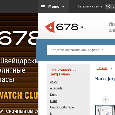
Меню
Валюта на сайте
Рубль
Ин
шв
Главная
>
Все коллекции
Jorg Hysek
Часы Jor
Abyss
Anegada
Duna
Previo
Furtif
Haute Horlogerie
Io