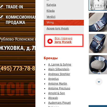
Kalysta
Kilada
Verdict
Vking
Архив Jorg Hysek
Все горячие
Jorg Hysek
Бренды
A. Lange & Sohne
Alain Silberstein
Andreas Strehler
Angelus
Next
Antoine Martin
Antoine Preziuso
Arnold & Son
Atowak
Audemars Piguet