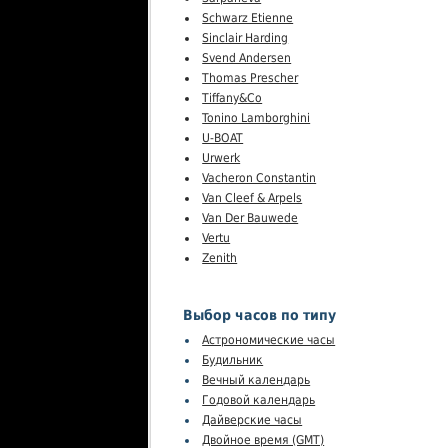
Schwarz Etienne
Sinclair Harding
Svend Andersen
Thomas Prescher
Tiffany&Co
Tonino Lamborghini
U-BOAT
Urwerk
Vacheron Constantin
Van Cleef & Arpels
Van Der Bauwede
Vertu
Zenith
Выбор часов по типу
Астрономические часы
Будильник
Вечный календарь
Годовой календарь
Дайверские часы
Двойное время (GMT)