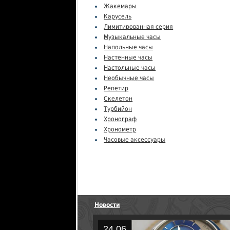
Жакемары
Карусель
Лимитированная серия
Музыкальные часы
Напольные часы
Настенные часы
Настольные часы
Необычные часы
Репетир
Скелетон
Турбийон
Хронограф
Хронометр
Часовые аксессуары
Новости
24.06