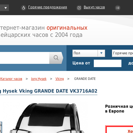
Горячие предложения
Выкуп часов
тернет-магазин
оригинальных
ейцарских часов с 2004 года
Пол
Горячие п
Цена от
д
Каталог часов
>
Jorg Hysek
>
Vking
>
GRANDE DATE
g Hysek Vking GRANDE DATE VK3716A02
Розничная ц
в Европе
us
Хо