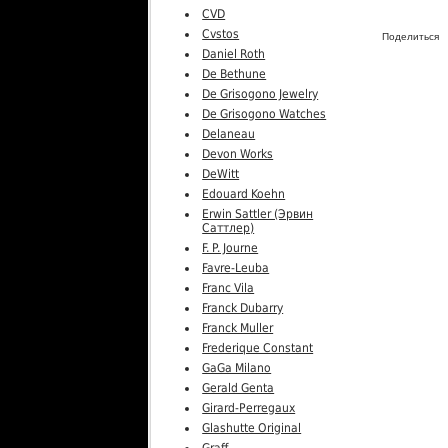
CVD
Cvstos
Поделиться
Daniel Roth
De Bethune
De Grisogono Jewelry
De Grisogono Watches
Delaneau
Devon Works
DeWitt
Edouard Koehn
Erwin Sattler (Эрвин
Саттлер)
F. P. Journe
Favre-Leuba
Franc Vila
Franck Dubarry
Franck Muller
Frederique Constant
GaGa Milano
Gerald Genta
Girard-Perregaux
Glashutte Original
Graff