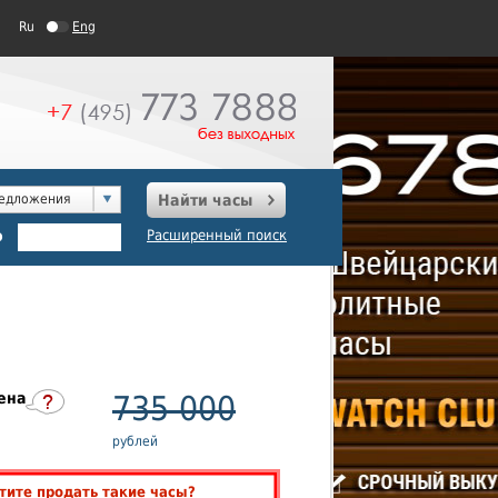
Ru
Eng
редложения
Найти часы
о
Расширенный поиск
ена
735 000
рублей
тите продать такие часы?