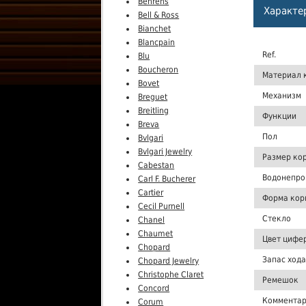
Behrens
Характе
Bell & Ross
Bianchet
Blancpain
Ref.
Blu
Boucheron
Материал 
Bovet
Механизм
Breguet
Breitling
Функции
Breva
Пол
Bvlgari
Bvlgari Jewelry
Размер ко
Cabestan
Водонепро
Carl F. Bucherer
Cartier
Форма кор
Cecil Purnell
Стекло
Chanel
Chaumet
Цвет цифе
Chopard
Запас хода
Chopard Jewelry
Christophe Claret
Ремешок
Concord
Комментар
Corum