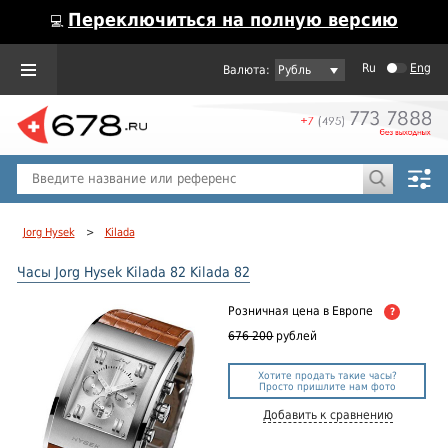
Переключиться на полную версию
💻
Ru
Eng
Рубль
Пол
Горячие предложения
Jorg Hysek
>
Kilada
Часы Jorg Hysek Kilada 82 Kilada 82
Розничная цена
в Европе
?
676 200
рублей
Хотите продать такие часы?
Просто пришлите нам фото
Добавить к сравнению