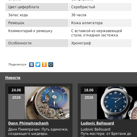
Цвет циферблата
Серебристый
Запас хода
36 часов
Ремешок
Кожа аллигатора
Комментарий к ремешку
С вставкой из нержавеющей
стали, откидная застежка
Особенности
Хронограф
Поделиться
Новости
24.06
18.06
2026
2026
Dann Phimphrachanh
Ludovic Ballouard
Данн Пхимпрачан: Путь одиночки,
Ludovic Ballouard
создающего шедевры.
Путь мастера: от Бретани до