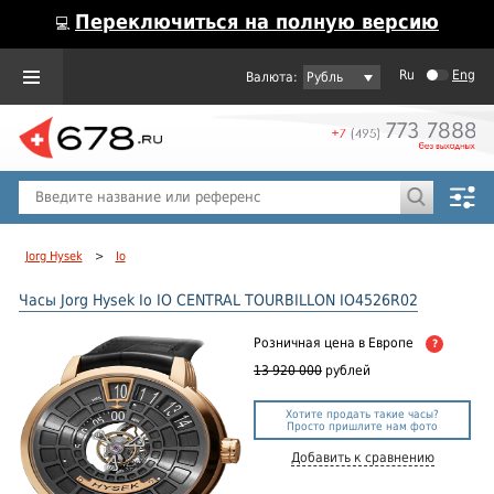
Переключиться на полную версию
💻
Ru
Eng
Рубль
Пол
Горячие предложения
Jorg Hysek
>
Io
Часы Jorg Hysek Io IO CENTRAL TOURBILLON IO4526R02
Розничная цена
в Европе
?
13 920 000
рублей
Хотите продать такие часы?
Просто пришлите нам фото
Добавить к сравнению