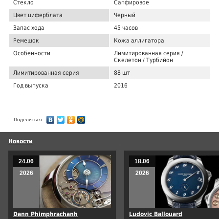
Стекло
Сапфировое
Цвет циферблата
Черный
Запас хода
45 часов
Ремешок
Кожа аллигатора
Особенности
Лимитированная серия /
Скелетон / Турбийон
Лимитированная серия
88 шт
Год выпуска
2016
Поделиться
Новости
24.06
18.06
2026
2026
Dann Phimphrachanh
Ludovic Ballouard