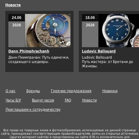
Новости
24.06
18.06
2026
2026
Dann Phimphrachanh
Ludovic Ballouard
Данн Пхимпрачан: Путь одиночки,
Ludovic Ballouard
создающего шедевры.
Путь мастера: от Бретани до
Женевы.
О нас
Бренды
Горячие предложения
Новинки
Часы Б/У
Выкуп часов
FAQ
Новости
Приглашаем к сотрудничеству
Все права на товарные знаки и фотоизображения, используемые на данной странице
сайта, принадлежат соответствующим правообладателям, взяты из открытых источников
(других
интернет-сайтов
) и представлены на сайте 678.ru исключительно для