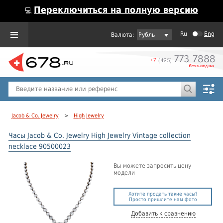
Переключиться на полную версию
💻
Ru
Eng
Рубль
Пол
Горячие предложения
Jacob & Co. Jewelry
>
High Jewelry
Часы Jacob & Co. Jewelry High Jewelry Vintage collection
necklace 90500023
Вы можете запросить цену
модели
Хотите продать такие часы?
Просто пришлите нам фото
Добавить к сравнению