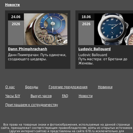
Новости
24.06
18.06
2026
2026
Dann Phimphrachanh
Ludovic Ballouard
Данн Пхимпрачан: Путь одиночки,
Ludovic Ballouard
создающего шедевры.
Путь мастера: от Бретани до
Женевы.
О нас
Бренды
Горячие предложения
Новинки
Часы Б/У
Выкуп часов
FAQ
Новости
Приглашаем к сотрудничеству
Все права на товарные знаки и фотоизображения, используемые на данной странице
сайта, принадлежат соответствующим правообладателям, взяты из открытых источников
(других
интернет-сайтов
) и представлены на сайте 678.ru исключительно для