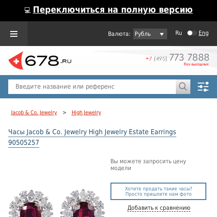
Переключиться на полную версию
💻
Ru
Eng
Рубль
Пол
Горячие предложения
Jacob & Co. Jewelry
>
High Jewelry
Часы Jacob & Co. Jewelry High Jewelry Estate Earrings
90505257
Вы можете запросить цену
модели
Хотите продать такие часы?
Просто пришлите нам фото
Добавить к сравнению