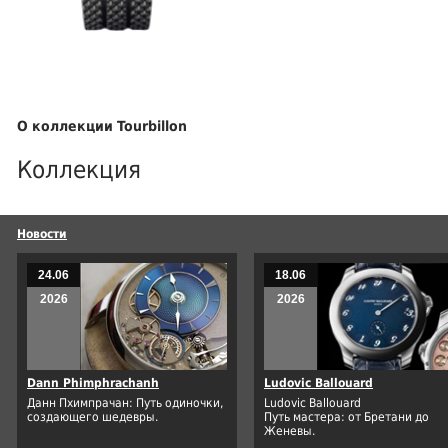
О коллекции Tourbillon
Коллекция
Новости
24.06
18.06
2026
2026
Dann Phimphrachanh
Ludovic Ballouard
Данн Пхимпрачан: Путь одиночки,
Ludovic Ballouard
создающего шедевры.
Путь мастера: от Бретани до
Женевы.