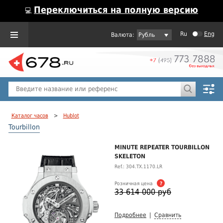
Переключиться на полную версию
💻
Ru
Eng
Рубль
Пол
Горячие предложения
Каталог часов
>
Hublot
Tourbillon
MINUTE REPEATER TOURBILLON
SKELETON
Ref.: 304.TX.1170.LR
Розничная цена
?
33 614 000 руб
Подробнее
|
Сравнить