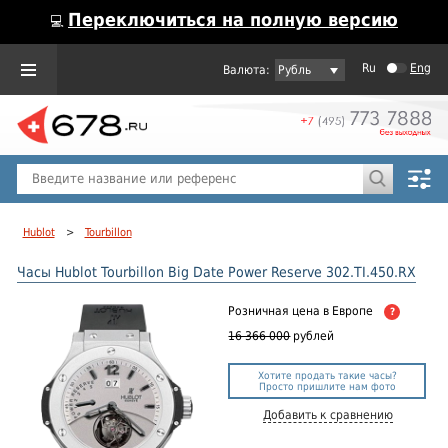
Переключиться на полную версию
💻
Ru
Eng
Рубль
Пол
Горячие предложения
Hublot
>
Tourbillon
Часы Hublot Tourbillon Big Date Power Reserve 302.TI.450.RX
Розничная цена
в Европе
?
16 366 000
рублей
Хотите продать такие часы?
Просто пришлите нам фото
Добавить к сравнению