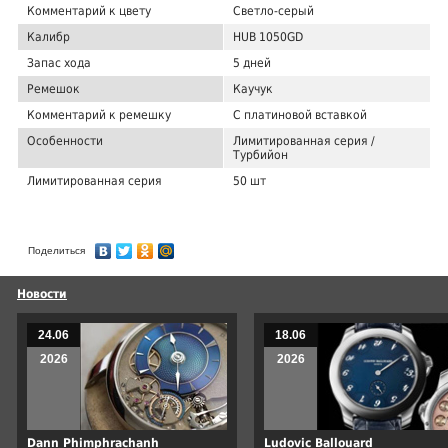
Комментарий к цвету
Светло-серый
Калибр
HUB 1050GD
Запас хода
5 дней
Ремешок
Каучук
Комментарий к ремешку
С платиновой вставкой
Особенности
Лимитированная серия /
Турбийон
Лимитированная серия
50 шт
Поделиться
Новости
24.06
18.06
2026
2026
Dann Phimphrachanh
Ludovic Ballouard