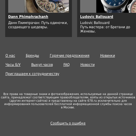
Dann Phimphrachanh
Ludovic Ballouard
Данн Пхимпрачан: Путь одиночки,
Ludovic Ballouard
создающего шедевры.
Путь мастера: от Бретани до
Женевы.
О нас
Бренды
Горячие предложения
Новинки
Часы Б/У
Выкуп часов
FAQ
Новости
Приглашаем к сотрудничеству
Все права на товарные знаки и фотоизображения, используемые на данной странице
сайта, принадлежат соответствующим правообладателям, взяты из открытых источников
(других
интернет-сайтов
) и представлены на сайте 678.ru исключительно для
информирования пользователей бесплатной информационной службы поиска часов
в Москве.
Сообщить о ошибке