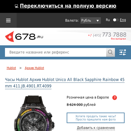
Переключиться на полную версию
💻
Ru
Eng
Рубль
Пол
Горячие предложения
Hublot
>
Архив Hublot
Часы Hublot Архив Hublot Unico All Black Sapphire Rainbow 45
mm 411.JB.4901.RT.4099
Розничная цена
в Европе
?
8 624 000
рублей
Хотите продать такие часы?
Просто пришлите нам фото
Добавить к сравнению