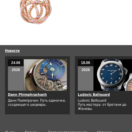
Новости
24.06
18.06
2026
2026
Dann Phimphrachanh
Ludovic Ballouard
Данн Пхимпрачан: Путь одиночки,
Ludovic Ballouard
создающего шедевры.
Путь мастера: от Бретани до
Женевы.