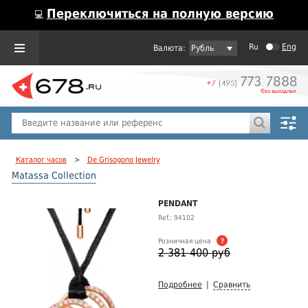
Переключиться на полную версию
💻
Ru
Eng
Рубль
Пол
Горячие предложения
Каталог часов
>
De Grisogono Jewelry
Matassa Collection
PENDANT
Ref.: 94102
Розничная цена
?
2 381 400 руб
Подробнее
|
Сравнить