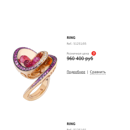
RING
Ref.: 51251/05
Розничная цена
?
960 400 руб
Подробнее
|
Сравнить
RING
Ref.: 51251/01