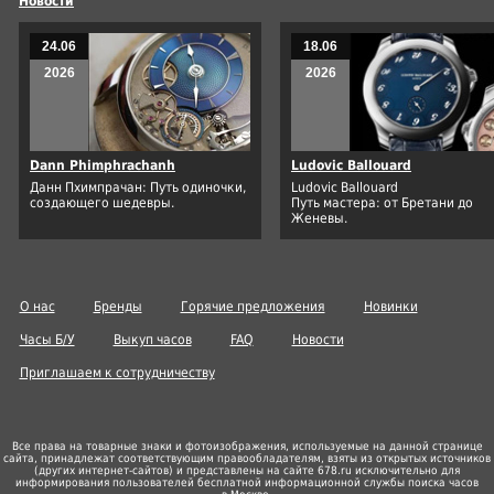
Новости
24.06
18.06
2026
2026
Dann Phimphrachanh
Ludovic Ballouard
Данн Пхимпрачан: Путь одиночки,
Ludovic Ballouard
создающего шедевры.
Путь мастера: от Бретани до
Женевы.
О нас
Бренды
Горячие предложения
Новинки
Часы Б/У
Выкуп часов
FAQ
Новости
Приглашаем к сотрудничеству
Все права на товарные знаки и фотоизображения, используемые на данной странице
сайта, принадлежат соответствующим правообладателям, взяты из открытых источников
(других
интернет-сайтов
) и представлены на сайте 678.ru исключительно для
информирования пользователей бесплатной информационной службы поиска часов