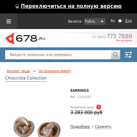
Переключиться на полную версию
💻
Ru
Eng
Рубль
Пол
Горячие предложения
Каталог часов
>
De Grisogono Jewelry
Chiocciola Collection
EARRINGS
Ref.: 11251/12
Розничная цена
?
3 283 000 руб
Подробнее
|
Сравнить